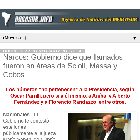
▼
lunes, 1 de septiembre de 2014
Narcos: Gobierno dice que llamados
fueron en áreas de Scioli, Massa y
Cobos
Los números “no pertenecen” a la Presidencia, según
Oscar Parrilli, pero si a él mismo, a Aníbal y Alberto
Fernández y a Florencio Randazzo, entre otros.
Nacionales
- El
Gobierno le contestó
este lunes
públicamente a la jueza
María Servini de Cubría