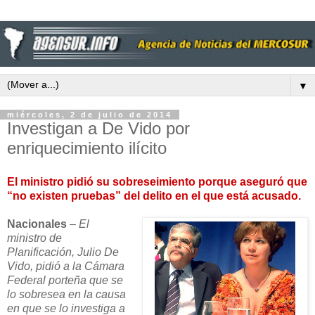
▼
miércoles, 2 de julio de 2014
Investigan a De Vido por
enriquecimiento ilícito
El ministro pidió su sobreseimiento porque aseguró que
“no existen pruebas” del delito en el que está acusado.
Nacionales
–
El
ministro de
Planificación, Julio De
Vido, pidió a la Cámara
Federal porteña que se
lo sobresea en la causa
en que se lo investiga a