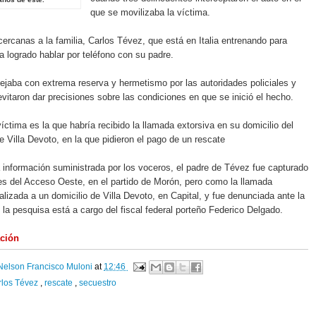
que se movilizaba la víctima.
ercanas a la familia, Carlos Tévez, que está en Italia entrenando para
a logrado hablar por teléfono con su padre.
jaba con extrema reserva y hermetismo por las autoridades policiales y
 evitaron dar precisiones sobre las condiciones en que se inició el hecho.
víctima es la que habría recibido la llamada extorsiva en su domicilio del
de Villa Devoto, en la que pidieron el pago de un rescate
 información suministrada por los voceros, el padre de Tévez fue capturado
s del Acceso Oeste, en el partido de Morón, pero como la llamada
alizada a un domicilio de Villa Devoto, en Capital, y fue denunciada ante la
, la pesquisa está a cargo del fiscal federal porteño Federico Delgado.
ación
Nelson Francisco Muloni
at
12:46
rlos Tévez
,
rescate
,
secuestro