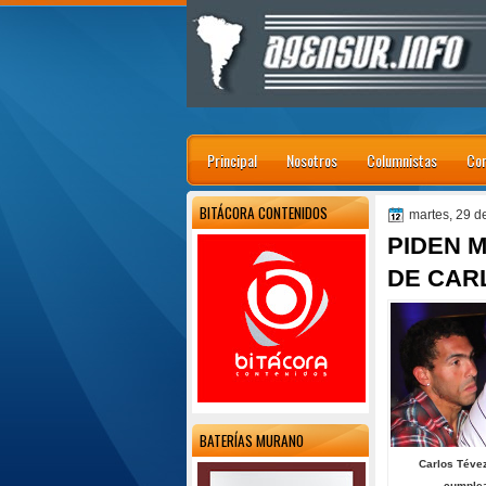
Principal
Nosotros
Columnistas
Con
BITÁCORA CONTENIDOS
martes, 29 d
PIDEN 
DE CAR
BATERÍAS MURANO
Carlos Tévez
cumplea