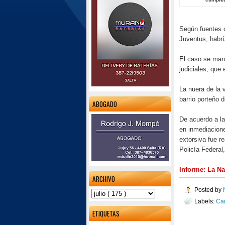
Según fuentes c
Juventus, habrí
El caso se mane
judiciales, que
La nuera de la 
barrio porteño 
ABOGADO
De acuerdo a la
en inmediacione
extorsiva fue re
Policía Federal
Informe: La N
ARCHIVO
Posted by
Labels:
Ca
ETIQUETAS