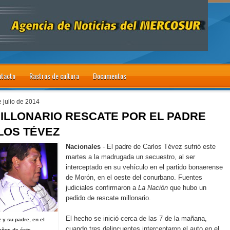
tacto
Rastros de cultura
Documentos
e julio de 2014
MILLONARIO RESCATE POR EL PADRE
LOS TÉVEZ
Nacionales
- El padre de Carlos Tévez sufrió este
martes a la madrugada un secuestro, al ser
interceptado en su vehículo en el partido bonaerense
de Morón, en el oeste del conurbano. Fuentes
judiciales confirmaron a
La Nación
que hubo un
pedido de rescate millonario.
El hecho se inició cerca de las 7 de la mañana,
 y su padre, en el
cuando tres delincuentes interceptaron el auto en el
ños de éste.