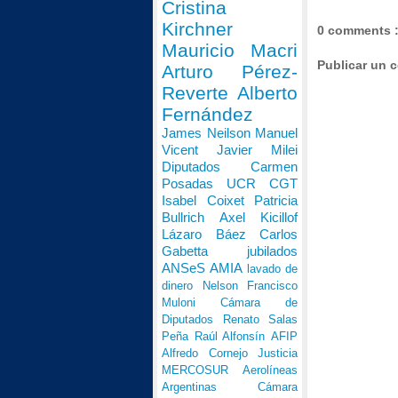
Cristina
Kirchner
0 comments 
Mauricio Macri
Publicar un 
Arturo Pérez-
Reverte
Alberto
Fernández
James Neilson
Manuel
Vicent
Javier Milei
Diputados
Carmen
Posadas
UCR
CGT
Isabel Coixet
Patricia
Bullrich
Axel Kicillof
Lázaro Báez
Carlos
Gabetta
jubilados
ANSeS
AMIA
lavado de
dinero
Nelson Francisco
Muloni
Cámara de
Diputados
Renato Salas
Peña
Raúl Alfonsín
AFIP
Alfredo Cornejo
Justicia
MERCOSUR
Aerolíneas
Argentinas
Cámara