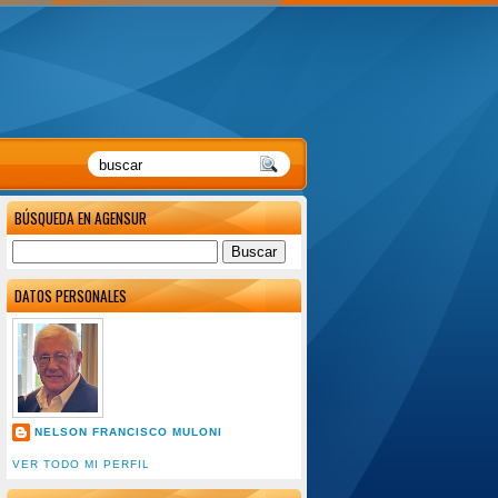
BÚSQUEDA EN AGENSUR
DATOS PERSONALES
NELSON FRANCISCO MULONI
VER TODO MI PERFIL