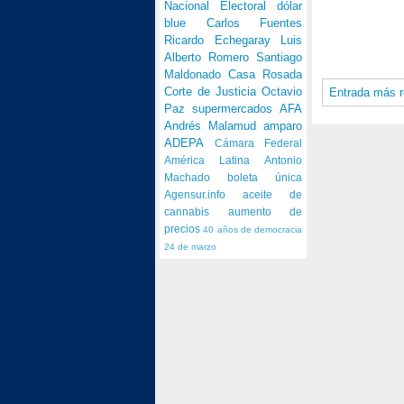
Nacional Electoral
dólar
blue
Carlos Fuentes
Ricardo Echegaray
Luis
Alberto Romero
Santiago
Maldonado
Casa Rosada
Corte de Justicia
Octavio
Entrada más r
Paz
supermercados
AFA
Andrés Malamud
amparo
ADEPA
Cámara Federal
América Latina
Antonio
Machado
boleta única
Agensur.info
aceite de
cannabis
aumento de
precios
40 años de democracia
24 de marzo