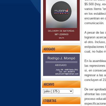
$5.500 (hoy, ese
varios ítems “e
en los establec
encuentran en 
comunicación.
A pesar de las 
lograron acerca
el otro. Incluso
estipulaciones 
ABOGADO
cual, no hubo m
En la asamblea 
las represiones
si, en consecue
regresar a las 
concluyen el 2
ARCHIVO
De ser aprobada
afrontar las c
proceso educati
ETIQUETAS
especificacione