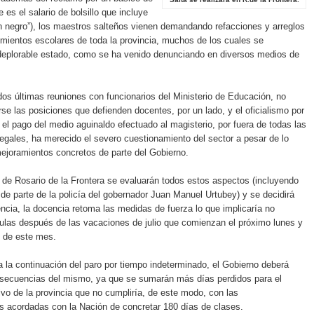
 es el salario de bolsillo que incluye
n negro”), los maestros salteños vienen demandando refacciones y arreglos
imientos escolares de toda la provincia, muchos de los cuales se
deplorable estado, como se ha venido denunciando en diversos medios de
dos últimas reuniones con funcionarios del Ministerio de Educación, no
rse las posiciones que defienden docentes, por un lado, y el oficialismo por
, el pago del medio aguinaldo efectuado al magisterio, por fuera de todas las
legales, ha merecido el severo cuestionamiento del sector a pesar de lo
ejoramientos concretos de parte del Gobierno.
de Rosario de la Frontera se evaluarán todos estos aspectos (incluyendo
 de parte de la policía del gobernador Juan Manuel Urtubey) y se decidirá
ncia, la docencia retoma las medidas de fuerza lo que implicaría no
aulas después de las vacaciones de julio que comienzan el próximo lunes y
1 de este mes.
 la continuación del paro por tiempo indeterminado, el Gobierno deberá
onsecuencias del mismo, ya que se sumarán más días perdidos para el
vo de la provincia que no cumpliría, de este modo, con las
s acordadas con la Nación de concretar 180 días de clases.