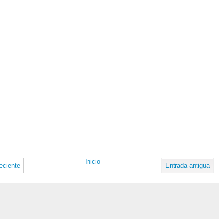
Inicio
eciente
Entrada antigua