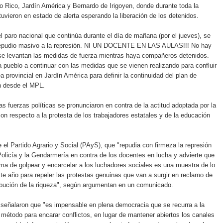
o Rico, Jardín América y Bernardo de Irigoyen, donde durante toda la
uvieron en estado de alerta esperando la liberación de los detenidos.
l paro nacional que continúa durante el día de mañana (por el jueves), se
epudio masivo a la represión. NI UN DOCENTE EN LAS AULAS!!! No hay
 se levantan las medidas de fuerza mientras haya compañeros detenidos.
a pueblo a continuar con las medidas que se vienen realizando para confluir
 provincial en Jardín América para definir la continuidad del plan de
on desde el MPL.
ias fuerzas políticas se pronunciaron en contra de la actitud adoptada por la
con respecto a la protesta de los trabajadores estatales y de la educación
e el Partido Agrario y Social (PAyS), que "repudia con firmeza la represión
 Policía y la Gendarmería en contra de los docentes en lucha y advierte que
ma de golpear y encarcelar a los luchadores sociales es una muestra de lo
te año para repeler las protestas genuinas que van a surgir en reclamo de
ibución de la riqueza", según argumentan en un comunicado.
señalaron que "es impensable en plena democracia que se recurra a la
método para encarar conflictos, en lugar de mantener abiertos los canales