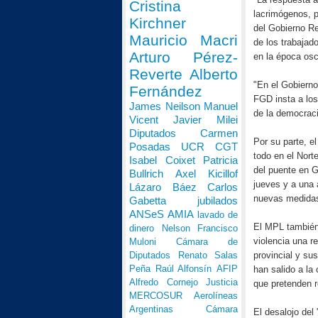
Cristina
lacrimógenos, p
Kirchner
del Gobierno Re
Mauricio Macri
de los trabajad
Arturo Pérez-
en la época osc
Reverte
Alberto
"En el Gobierno
Fernández
FGD insta a lo
James Neilson
Manuel
de la democraci
Vicent
Javier Milei
Diputados
Carmen
Por su parte, e
Posadas
UCR
CGT
todo en el Nort
Isabel Coixet
Patricia
del puente en G
Bullrich
Axel Kicillof
jueves y a una
Lázaro Báez
Carlos
nuevas medidas
Gabetta
jubilados
ANSeS
AMIA
lavado de
El MPL también 
dinero
Nelson Francisco
violencia una r
Muloni
Cámara de
provincial y su
Diputados
Renato Salas
Peña
Raúl Alfonsín
AFIP
han salido a la 
Alfredo Cornejo
Justicia
que pretenden r
MERCOSUR
Aerolíneas
Argentinas
Cámara
El desalojo del