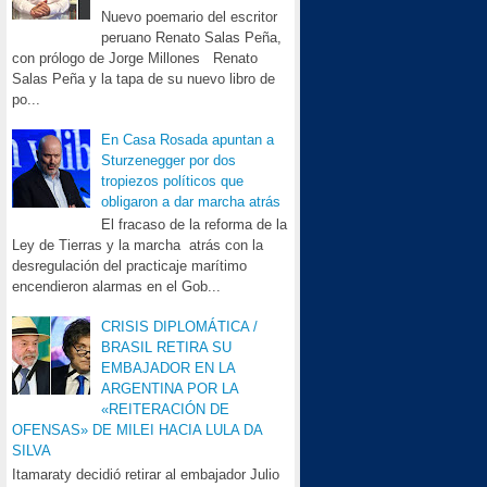
Nuevo poemario del escritor
peruano Renato Salas Peña,
con prólogo de Jorge Millones Renato
Salas Peña y la tapa de su nuevo libro de
po...
En Casa Rosada apuntan a
Sturzenegger por dos
tropiezos políticos que
obligaron a dar marcha atrás
El fracaso de la reforma de la
Ley de Tierras y la marcha atrás con la
desregulación del practicaje marítimo
encendieron alarmas en el Gob...
CRISIS DIPLOMÁTICA /
BRASIL RETIRA SU
EMBAJADOR EN LA
ARGENTINA POR LA
«REITERACIÓN DE
OFENSAS» DE MILEI HACIA LULA DA
SILVA
Itamaraty decidió retirar al embajador Julio