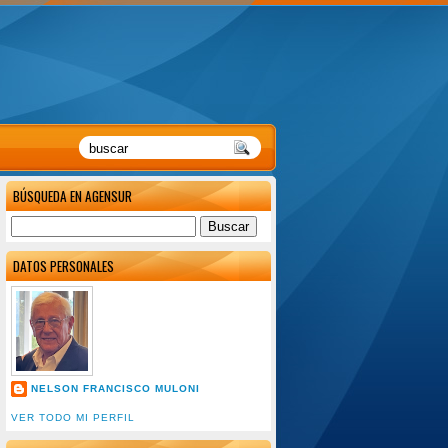
BÚSQUEDA EN AGENSUR
DATOS PERSONALES
NELSON FRANCISCO MULONI
VER TODO MI PERFIL