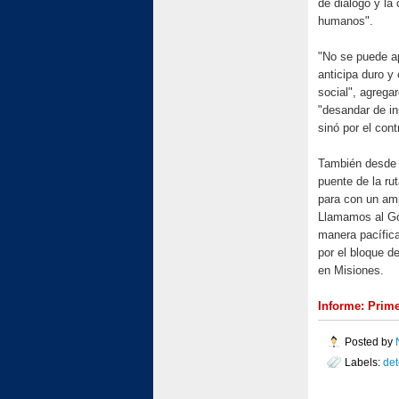
de diálogo y la
humanos".
"No se puede ap
anticipa duro y
social", agrega
"desandar de in
sinó por el con
También desde l
puente de la ru
para con un amp
Llamamos al Gob
manera pacífic
por el bloque d
en Misiones.
Informe: Prim
Posted by
Labels:
de