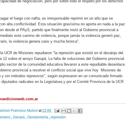
 capacidad de negociación, pero por sobre todo el respeto por los derechos
agar el fuego con nafta, es irresponsable reprimir en un año que se
 con alta conflictividad. Esta situación gravísima no aporta en nada a la paz
ron desde el PAyS, partido que finalmente instó al Gobierno provincial a
mediato este camino de violencia, porque jamás la violencia generó paz,
trario, la violencia genera caos y mucha bronca".
a UCR de Misiones repudiaron "la represión que existió en el desalojo del
ta 12 sobre el arroyo Garupá. La falta de soluciones del Gobierno provincial
lio sector de la comunidad educativa llevaron a este repudiable desenlace.
ierno provincial a resolver el conflicto social que vive hoy Misiones de
a y sin métodos represivos", según expresaron en un comunicado firmado
e diputados radicales en la Legislatura y por el Comité Provincia de la UCR
eraedicionweb.com.ar
Nelson Francisco Muloni
at
22:00
tenidos
,
Garupá
,
Gendarmería
,
represión