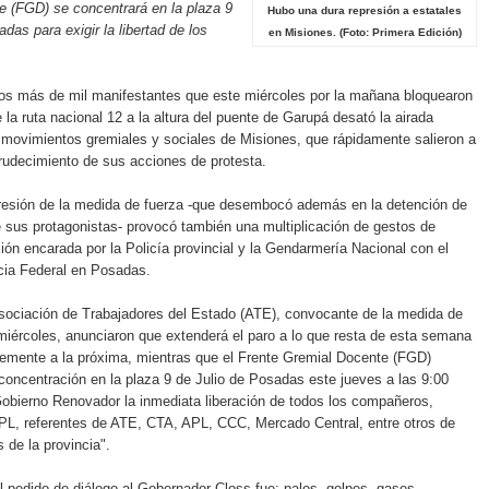
e (FGD) se concentrará en la plaza 9
Hubo una dura represión a estatales
das para exigir la libertad de los
en Misiones. (Foto: Primera Edición)
los más de mil manifestantes que este miércoles por la mañana bloquearon
e la ruta nacional 12 a la altura del puente de Garupá desató la airada
 movimientos gremiales y sociales de Misiones, que rápidamente salieron a
rudecimiento de sus acciones de protesta.
resión de la medida de fuerza -que desembocó además en la detención de
 sus protagonistas- provocó también una multiplicación de gestos de
ción encarada por la Policía provincial y la Gendarmería Nacional con el
icia Federal en Posadas.
sociación de Trabajadores del Estado (ATE), convocante de la medida de
miércoles, anunciaron que extenderá el paro a lo que resta de esta semana
lemente a la próxima, mientras que el Frente Gremial Docente (FGD)
oncentración en la plaza 9 de Julio de Posadas este jueves a las 9:00
 Gobierno Renovador la inmediata liberación de todos los compañeros,
PL, referentes de ATE, CTA, APL, CCC, Mercado Central, entre otros de
s de la provincia".
l pedido de diálogo al Gobernador Closs fue: palos, golpes, gases