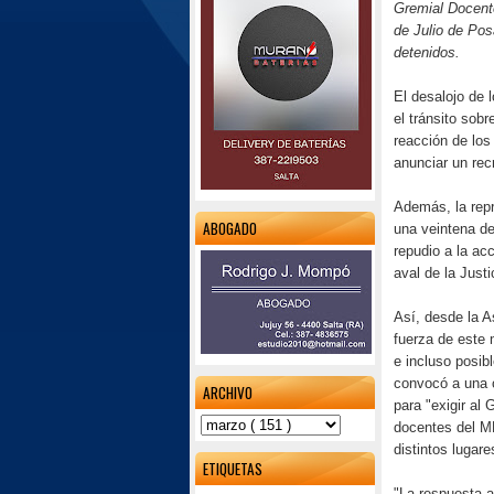
Gremial Docent
de Julio de Posa
detenidos.
El desalojo de 
el tránsito sobr
reacción de los
anunciar un rec
Además, la rep
ABOGADO
una veintena de
repudio a la ac
aval de la Just
Así, desde la A
fuerza de este 
e incluso posib
convocó a una c
ARCHIVO
para "exigir al
docentes del M
distintos lugare
ETIQUETAS
"La respuesta a