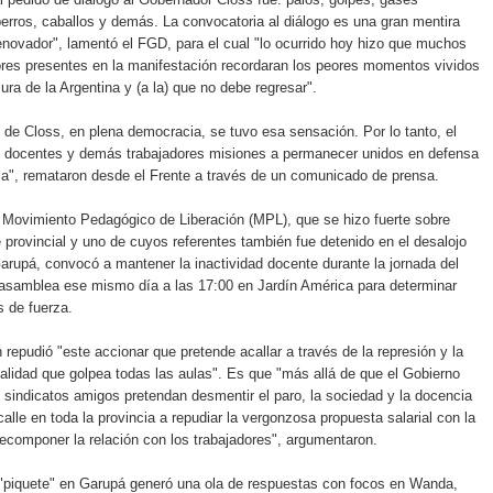
erros, caballos y demás. La convocatoria al diálogo es una gran mentira
novador", lamentó el FGD, para el cual "lo ocurrido hoy hizo que muchos
ores presentes en la manifestación recordaran los peores momentos vividos
ura de la Argentina y (a la) que no debe regresar".
 de Closs, en plena democracia, se tuvo esa sensación. Por lo tanto, el
s docentes y demás trabajadores misiones a permanecer unidos en defensa
a", remataron desde el Frente a través de un comunicado de prensa.
l Movimiento Pedagógico de Liberación (MPL), que se hizo fuerte sobre
e provincial y uno de cuyos referentes también fue detenido en el desalojo
arupá, convocó a mantener la inactividad docente durante la jornada del
 asamblea ese mismo día a las 17:00 en Jardín América para determinar
 de fuerza.
repudió "este accionar que pretende acallar a través de la represión y la
ealidad que golpea todas las aulas". Es que "más allá de que el Gobierno
s sindicatos amigos pretendan desmentir el paro, la sociedad y la docencia
calle en toda la provincia a repudiar la vergonzosa propuesta salarial con la
ecomponer la relación con los trabajadores", argumentaron.
 "piquete" en Garupá generó una ola de respuestas con focos en Wanda,