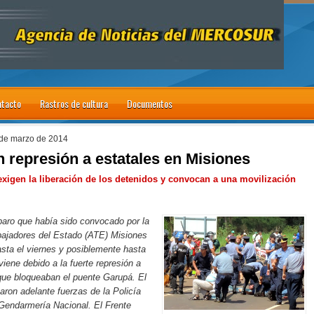
tacto
Rastros de cultura
Documentos
 de marzo de 2014
 represión a estatales en Misiones
xigen la liberación de los detenidos y convocan a una movilización
paro que había sido convocado por la
bajadores del Estado (ATE) Misiones
sta el viernes y posiblemente hasta
iene debido a la fuerte represión a
que bloqueaban el puente Garupá. El
varon adelante fuerzas de la Policía
 Gendarmería Nacional. El Frente