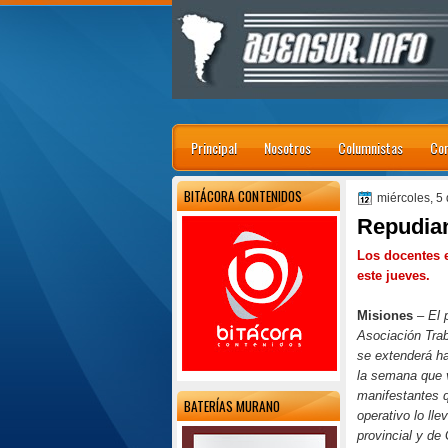
Principal
Nosotros
Columnistas
Con
BITÁCORA CONTENIDOS
miércoles, 5
Repudian
Los docentes e
este jueves.
Misiones
–
El 
Asociación Tra
se extenderá ha
la semana que v
manifestantes 
BATERÍAS MURANO
operativo lo lle
provincial y de