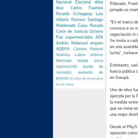
Nacional Electoral
dólar
Eldorado, Puert
blue
Carlos Fuentes
jornada se mant
Ricardo Echegaray
Luis
Alberto Romero
Santiago
"En el marco de
Maldonado
Casa Rosada
convoca a un r
Corte de Justicia
Octavio
negociación ni
Paz
supermercados
AFA
Se invita a cad
Andrés Malamud
amparo
en una asamblea
ADEPA
Cámara Federal
lucha", invitar
América Latina
Antonio
Machado
boleta única
Entretanto, var
Agensur.info
aceite de
fuerza pública 
cannabis
aumento de
en Garupá.
precios
40 años de democracia
24 de marzo
Uno de ellos fu
ejercida por la
la medida extre
que se viene es
una mejor distr
Desde el PAyS 
represión como 