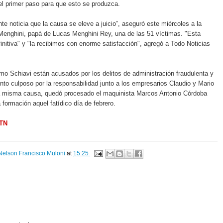
el primer paso para que esto se produzca.
te noticia que la causa se eleve a juicio”, aseguró este miércoles a la
enghini, papá de Lucas Menghini Rey, una de las 51 víctimas. "Esta
finitiva" y "la recibimos con enorme satisfacción", agregó a Todo Noticias
o Schiavi están acusados por los delitos de administración fraudulenta y
ento culposo por la responsabilidad junto a los empresarios Claudio y Mario
 la misma causa, quedó procesado el maquinista Marcos Antonio Córdoba
 formación aquel fatídico día de febrero.
 TN
Nelson Francisco Muloni
at
15:25
: