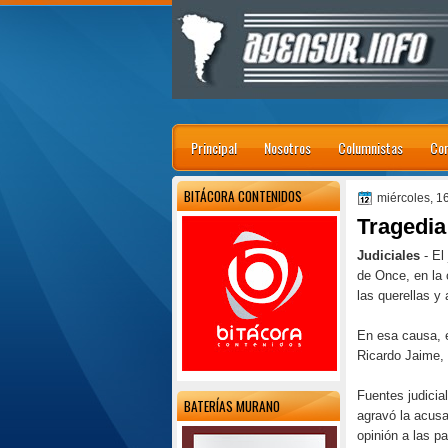
Principal
Nosotros
Columnistas
Con
BITÁCORA CONTENIDOS
miércoles, 1
Tragedia
Judiciales
- El
de Once, en la 
las querellas y 
En esa causa, e
Ricardo Jaime, 
Fuentes judicia
BATERÍAS MURANO
agravó la acusac
opinión a las pa