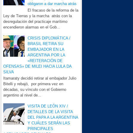
obligaron a dar marcha atrás
El fracaso de la reforma de la
Ley de Tierras y la marcha atrás con la
desregulación del practicaje marítimo
encendieron alarmas en el Gob...
CRISIS DIPLOMÁTICA /
BRASIL RETIRA SU
EMBAJADOR EN LA
ARGENTINA POR LA
«REITERACIÓN DE
OFENSAS» DE MILEI HACIA LULA DA
SILVA
Itamaraty decidió retirar al embajador Julio
Bitelli y rebajó, por primera vez en
décadas, su vínculo con el Gobierno
argentino al nivel de...
VISITA DE LEÓN XIV /
DETALLES DE LA VISITA
DEL PAPA A LA ARGENTINA
Y CUÁLES SERÁN LAS
PRINCIPALES