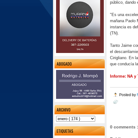
público, dando 
"Es una excelen
mañana Paolo M
instancia es de
(TN).
Tanto Jaime com
el descarrilami
Cirigliano. En
ABOGADO
que conducía la
Informe: NA y
Posted by
ARCHIVO
0 comments 
ETIQUETAS