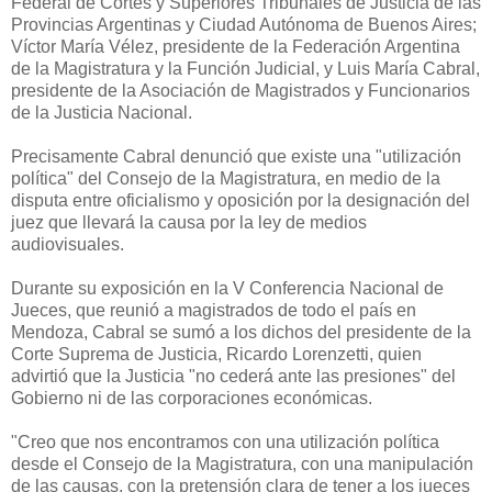
Federal de Cortes y Superiores Tribunales de Justicia de las
Provincias Argentinas y Ciudad Autónoma de Buenos Aires;
Víctor María Vélez, presidente de
la Federación Argentina
de
la Magistratura
y
la Función Judicial
, y Luis María Cabral,
presidente de
la Asociación
de Magistrados y Funcionarios
de
la Justicia Nacional.
Precisamente Cabral denunció que existe una "utilización
política" del Consejo de
la Magistratura
, en medio de la
disputa entre oficialismo y oposición por la designación del
juez que llevará la causa por la ley de medios
audiovisuales.
Durante su exposición en
la V Conferencia
Nacional de
Jueces, que reunió a magistrados de todo el país en
Mendoza, Cabral se sumó a los dichos del presidente de
la
Corte Suprema
de Justicia, Ricardo Lorenzetti, quien
advirtió que
la Justicia
"no cederá ante las presiones" del
Gobierno ni de las corporaciones económicas.
"Creo que nos encontramos con una utilización política
desde el Consejo de
la Magistratura
, con una manipulación
de las causas, con la pretensión clara de tener a los jueces