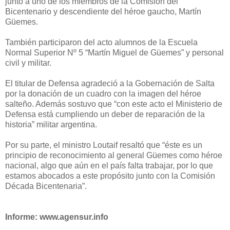
junto a uno de los miembros de
la Comisión
del
Bicentenario y descendiente del héroe gaucho, Martín
Güemes.
También participaron del acto alumnos de
la Escuela
Normal
Superior Nº 5 “Martín Miguel de Güemes” y personal
civil y militar.
El titular de Defensa agradeció a
la Gobernación
de Salta
por la donación de un cuadro con la imagen del héroe
salteño. Además sostuvo que “con este acto el Ministerio de
Defensa está cumpliendo un deber de reparación de la
historia” militar argentina.
Por su parte, el ministro Loutaif resaltó que “éste es un
principio de reconocimiento al general Güemes como héroe
nacional, algo que aún en el país falta trabajar, por lo que
estamos abocados a este propósito junto con
la Comisión
Década
Bicentenaria”.
Informe: www.agensur.info