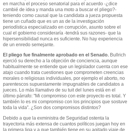
en marcha el proceso senatorial para el acuerdo -¿dice
cambié de idea y manda una moto a buscar el pliego?-
teniendo como causal que la candidata a jueza propuesta
tiene un cuñado que es un as de la investigación
periodística especializado en corrupción, asunto sobre el
cual el gobierno consideraría -tendrá sus razones- que la
hipersensibilidad nunca es suficiente. No hay experiencia
de un enredo semejante.
El pliego fue finalmente aprobado en el Senado.
Bullrich
ejerció su derecho a la objeción de conciencia, aunque
habitualmente se entiende que un legislador cuenta con ese
atajo cuando trata cuestiones que comprometen creencias
morales o religiosas individuales, por ejemplo el aborto, no
parentescos supuestamente impugnables de candidatos a
jueces. Lo más llamativo de su tuit del lunes está en el
último párrafo: “Mi compromiso con este proyecto es total. Y
también lo es mi compromiso con los principios que sostuve
toda la vida”. ¿Son dos compromisos distintos?
Debido a que la exministra de Seguridad ostenta la
trayectoria más extensa de cuantos políticos juegan hoy en
la primera liga y a que también tiene en su agitado viaje de