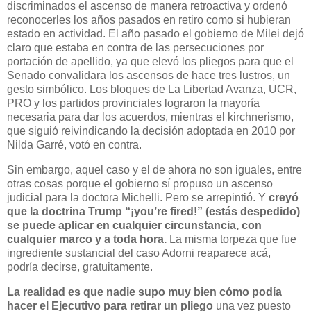
discriminados el ascenso de manera retroactiva y ordenó
reconocerles los años pasados en retiro como si hubieran
estado en actividad. El año pasado el gobierno de Milei dejó
claro que estaba en contra de las persecuciones por
portación de apellido, ya que elevó los pliegos para que el
Senado convalidara los ascensos de hace tres lustros, un
gesto simbólico. Los bloques de La Libertad Avanza, UCR,
PRO y los partidos provinciales lograron la mayoría
necesaria para dar los acuerdos, mientras el kirchnerismo,
que siguió reivindicando la decisión adoptada en 2010 por
Nilda Garré, votó en contra.
Sin embargo, aquel caso y el de ahora no son iguales, entre
otras cosas porque el gobierno sí propuso un ascenso
judicial para la doctora Michelli. Pero se arrepintió. Y
creyó
que la doctrina Trump “¡you’re fired!” (estás despedido)
se puede aplicar en cualquier circunstancia, con
cualquier marco y a toda hora.
La misma torpeza que fue
ingrediente sustancial del caso Adorni reaparece acá,
podría decirse, gratuitamente.
La realidad es que nadie supo muy bien cómo podía
hacer el Ejecutivo para retirar un pliego
una vez puesto