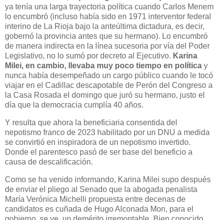
ya tenía una larga trayectoria política cuando Carlos Menem
lo encumbró (incluso había sido en 1971 interventor federal
interino de La Rioja bajo la anteúltima dictadura, es decir,
gobernó la provincia antes que su hermano). Lo encumbró
de manera indirecta en la línea sucesoria por vía del Poder
Legislativo, no lo sumó por decreto al Ejecutivo.
Karina
Milei, en cambio, llevaba muy poco tiempo en política
y
nunca había desempeñado un cargo público cuando le tocó
viajar en el Cadillac descapotable de Perón del Congreso a
la Casa Rosada el domingo que juró su hermano, justo el
día que la democracia cumplía 40 años.
Y resulta que ahora la beneficiaria consentida del
nepotismo franco de 2023 habilitado por un DNU a medida
se convirtió en inspiradora de un nepotismo invertido.
Donde el parentesco pasó de ser base del beneficio a
causa de descalificación.
Como se ha venido informando, Karina Milei supo después
de enviar el pliego al Senado que la abogada penalista
María Verónica Michelli propuesta entre decenas de
candidatos es cuñada de Hugo Alconada Mon, para el
gobierno, se ve, un demérito irremontable. Bien conocido