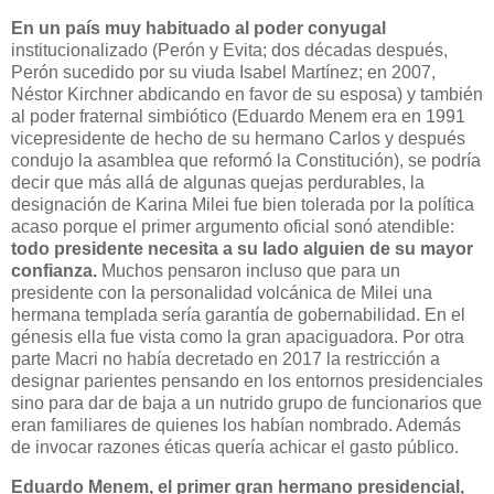
En un país muy habituado al poder conyugal
institucionalizado (Perón y Evita; dos décadas después,
Perón sucedido por su viuda Isabel Martínez; en 2007,
Néstor Kirchner abdicando en favor de su esposa) y también
al poder fraternal simbiótico (Eduardo Menem era en 1991
vicepresidente de hecho de su hermano Carlos y después
condujo la asamblea que reformó la Constitución), se podría
decir que más allá de algunas quejas perdurables, la
designación de Karina Milei fue bien tolerada por la política
acaso porque el primer argumento oficial sonó atendible:
todo presidente necesita a su lado alguien de su mayor
confianza.
Muchos pensaron incluso que para un
presidente con la personalidad volcánica de Milei una
hermana templada sería garantía de gobernabilidad. En el
génesis ella fue vista como la gran apaciguadora. Por otra
parte Macri no había decretado en 2017 la restricción a
designar parientes pensando en los entornos presidenciales
sino para dar de baja a un nutrido grupo de funcionarios que
eran familiares de quienes los habían nombrado. Además
de invocar razones éticas quería achicar el gasto público.
Eduardo Menem, el primer gran hermano presidencial,