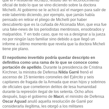
que el Presidente rechazó, resultó ser el reconocimiento
oficial de todo lo que se vino diciendo sobre la doctora
Michelli. Al gobierno se le achicó así el margen para salir de
este laberinto diciendo, por ejemplo, que jamás había
pensado en retirar el pliego de Michelli por haber
descubierto que es la cuñada de Alconada Mon, que esa fue
una fake-news de los periodistas mentirosos, ensobrados y
malparidos. Y en todo caso, que no va a designar a la jueza
no por ningún lazo familiar sino debido a que llegó un
informe a último momento que revela que la doctora Micheli
tiene pie plano.
El nepotismo invertido podría quedar descripto en
definitiva como una rama de lo que se conoce como
portación de apellido.
Durante la presidencia de Cristina
Kirchner, la ministra de Defensa
Nilda Garré
frenó el
ascenso de 15 tenientes coroneles del Ejército y seis
capitanes de fragata de la Armada que eran hijos y sobrinos
de oficiales que cometieron delitos de lesa humanidad
durante la represión ilegal de los setenta. Ocho años
después, bajo el gobierno de
Macri
, el ministro de Defensa
Oscar Aguad
anuló aquella resolución de Garré por
considerarla ilegítima, les otorgó a los militares