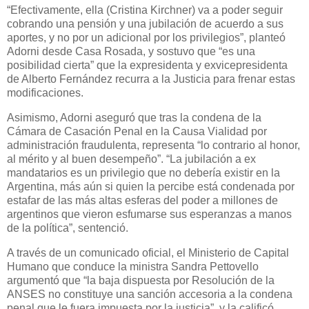
“Efectivamente, ella (Cristina Kirchner) va a poder seguir
cobrando una pensión y una jubilación de acuerdo a sus
aportes, y no por un adicional por los privilegios”, planteó
Adorni desde Casa Rosada, y sostuvo que “es una
posibilidad cierta” que la expresidenta y exvicepresidenta
de Alberto Fernández recurra a la Justicia para frenar estas
modificaciones.
Asimismo, Adorni aseguró que tras la condena de la
Cámara de Casación Penal en la Causa Vialidad por
administración fraudulenta, representa “lo contrario al honor,
al mérito y al buen desempeño”. “La jubilación a ex
mandatarios es un privilegio que no debería existir en la
Argentina, más aún si quien la percibe está condenada por
estafar de las más altas esferas del poder a millones de
argentinos que vieron esfumarse sus esperanzas a manos
de la política”, sentenció.
A través de un comunicado oficial, el Ministerio de Capital
Humano que conduce la ministra Sandra Pettovello
argumentó que “la baja dispuesta por Resolución de la
ANSES no constituye una sanción accesoria a la condena
penal que le fuera impuesta por la justicia”, y la calificó