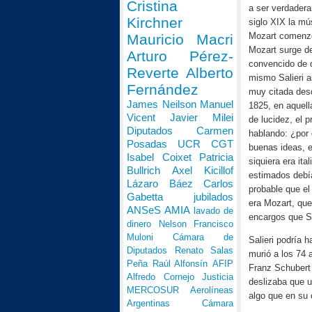
Cristina
a ser verdader
Kirchner
siglo XIX la mú
Mozart comenzó 
Mauricio Macri
Mozart surge de
Arturo Pérez-
convencido de 
Reverte
Alberto
mismo Salieri a
Fernández
muy citada desd
James Neilson
Manuel
1825, en aquel
Vicent
Javier Milei
de lucidez, el 
Diputados
Carmen
hablando: ¿por
Posadas
UCR
CGT
buenas ideas, e
Isabel Coixet
Patricia
siquiera era it
Bullrich
Axel Kicillof
estimados debían
Lázaro Báez
Carlos
probable que el 
Gabetta
jubilados
era Mozart, que
ANSeS
AMIA
lavado de
encargos que Sa
dinero
Nelson Francisco
Muloni
Cámara de
Salieri podría 
Diputados
Renato Salas
murió a los 74
Peña
Raúl Alfonsín
AFIP
Franz Schubert 
Alfredo Cornejo
Justicia
deslizaba que u
MERCOSUR
Aerolíneas
algo que en su 
Argentinas
Cámara