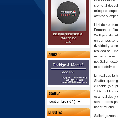
interesa la ver
siente al descu
retoques, supo
atentos y expec
El 6 de septie
Forman, un film
Wolfgang Amade
un compositor d
rivalidad y la 
realidad así. I
ABOGADO
recuerdo si est
no: Salieri go
talentosísimo.
En realidad la h
Shaffer, quien 
culpable (o el 
1832, publicó un
ARCHIVO
esa rivalidad y 
son motores par
hacer mucho.
ETIQUETAS
Salieri gozaba 