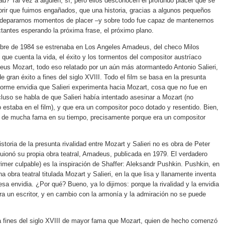
dad? Tal vez a alguien, sí, pero ellos desconocen el profundo placer que se
brir que fuimos engañados, que una historia, gracias a algunos pequeños
 depararnos momentos de placer –y sobre todo fue capaz de mantenernos
tantes esperando la próxima frase, el próximo plano.
mbre de 1984 se estrenaba en Los Angeles Amadeus, del checo Milos
 que cuenta la vida, el éxito y los tormentos del compositor austríaco
us Mozart, todo eso relatado por un aún más atormantedo Antonio Salieri,
e gran éxito a fines del siglo XVIII. Todo el film se basa en la presunta
enorme envidia que Salieri experimenta hacia Mozart, cosa que no fue en
ncluso se habla de que Salieri había intentado asesinar a Mozart (no
o estaba en el film), y que era un compositor poco dotado y resentido. Bien,
zó de mucha fama en su tiempo, precisamente porque era un compositor
istoria de la presunta rivalidad entre Mozart y Salieri no es obra de Peter
guionó su propia obra teatral, Amadeus, publicada en 1979. El verdadero
primer culpable) es la inspiración de Shaffer: Aleksandr Pushkin. Pushkin, en
a obra teatral titulada Mozart y Salieri, en la que lisa y llanamente inventa
esa envidia. ¿Por qué? Bueno, ya lo dijimos: porque la rivalidad y la envidia
a un escritor, y en cambio con la armonía y la admiración no se puede
a fines del siglo XVIII de mayor fama que Mozart, quien de hecho comenzó