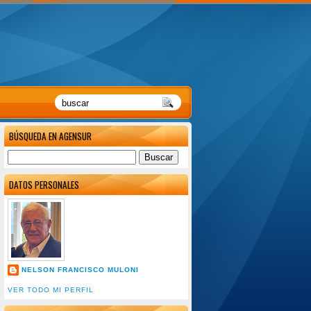
BÚSQUEDA EN AGENSUR
DATOS PERSONALES
NELSON FRANCISCO MULONI
VER TODO MI PERFIL