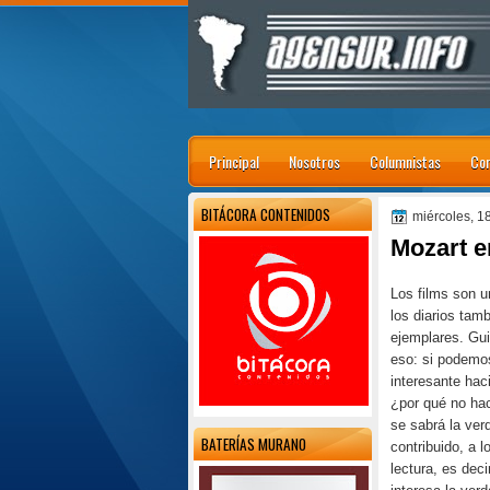
Principal
Nosotros
Columnistas
Con
BITÁCORA CONTENIDOS
miércoles, 1
Mozart e
Los films son 
los diarios tam
ejemplares. Gui
eso: si podemo
interesante ha
¿por qué no hac
se sabrá la ver
BATERÍAS MURANO
contribuido, a l
lectura, es deci