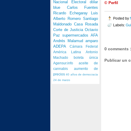
Nacional Electoral
dólar
© Perfil
blue
Carlos Fuentes
Ricardo Echegaray
Luis
Posted by
Alberto Romero
Santiago
Maldonado
Casa Rosada
Labels:
Gui
Corte de Justicia
Octavio
Paz
supermercados
AFA
Andrés Malamud
amparo
ADEPA
Cámara Federal
0 comments 
América Latina
Antonio
Machado
boleta única
Publicar un 
Agensur.info
aceite de
cannabis
aumento de
precios
40 años de democracia
24 de marzo