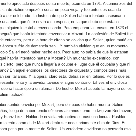
amente apreciado después de su muerte, ocurrida en 1791. A comienzos del
sica de Salieri empezó a sonar un poco vieja, y fue entonces cuando
a ser celebrado. La historia de que Salieri habría intentado asesinar a
 una carta que éste envía a su esposa, en la que decía que estaba
que alguien lo estaba envenenando. Para empeorar las cosas, en 1823 el
seguró que había intentado envenenar a Mozart. La confesión de Salieri fue
e entonces, pero a la hora de citarlo se olvidan que Salieri, quien murió en
la época sufría de demencia senil. Y también olvidan que en un momento
propio Salieri negó haber hecho eso. Peor aún: no sabía de qué le estaban
 qué habría intentado matar a Mozart? Un muchacho excéntrico, con
s cierto, pero que nunca llegaría a ocupar el lugar que él ocupaba y que ni
aliano? En aquel entonces los directores de orquesta y compositores más
 ser italianos. Y la ópera, claro está, debía ser en italiano. Por lo que es
resentimiento y la envidia tuviese el signo contrario: tal vez el envidioso
 quería hacer ópera en alemán. De hecho, Mozart aceptó la mayoría de los
lieri rechazó.
haber sentido envidia por Mozart, pero después de haber muerto. Salieri
 años, luego de haber tenido célebres alumnos como Ludwig van Beethoven,
y Franz Liszt. Hablar de envidia retroactiva es casi una locura. Pushkin
n talento como el de Mozart debía ser necesariamente obra de Dios. Es
obra pasa por la mente de Salieri. Un verdadero envidioso no pensaría eso.