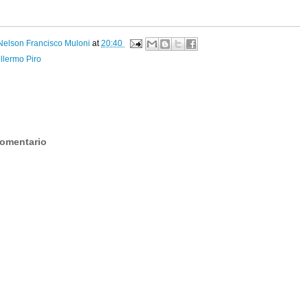
Nelson Francisco Muloni
at
20:40
llermo Piro
:
comentario