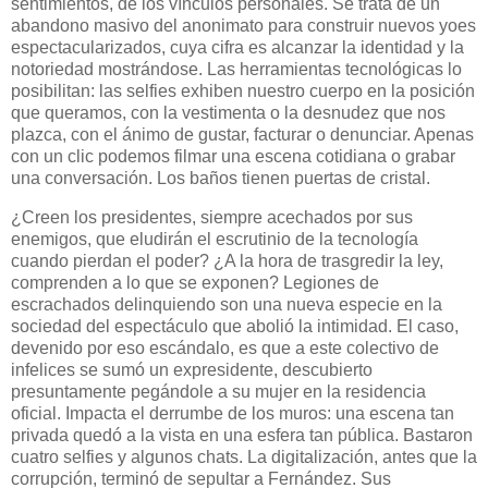
sentimientos, de los vínculos personales. Se trata de un
abandono masivo del anonimato para construir nuevos yoes
espectacularizados, cuya cifra es alcanzar la identidad y la
notoriedad mostrándose. Las herramientas tecnológicas lo
posibilitan: las selfies exhiben nuestro cuerpo en la posición
que queramos, con la vestimenta o la desnudez que nos
plazca, con el ánimo de gustar, facturar o denunciar. Apenas
con un clic podemos filmar una escena cotidiana o grabar
una conversación. Los baños tienen puertas de cristal.
¿Creen los presidentes, siempre acechados por sus
enemigos, que eludirán el escrutinio de la tecnología
cuando pierdan el poder? ¿A la hora de trasgredir la ley,
comprenden a lo que se exponen? Legiones de
escrachados delinquiendo son una nueva especie en la
sociedad del espectáculo que abolió la intimidad. El caso,
devenido por eso escándalo, es que a este colectivo de
infelices se sumó un expresidente, descubierto
presuntamente pegándole a su mujer en la residencia
oficial. Impacta el derrumbe de los muros: una escena tan
privada quedó a la vista en una esfera tan pública. Bastaron
cuatro selfies y algunos chats. La digitalización, antes que la
corrupción, terminó de sepultar a Fernández. Sus