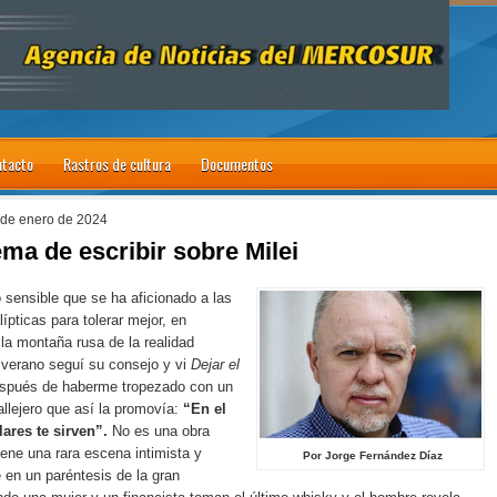
tacto
Rastros de cultura
Documentos
 de enero de 2024
ema de escribir sobre Milei
sensible que se ha aficionado a las
ípticas para tolerar mejor, en
 la montaña rusa de la realidad
 verano seguí su consejo y vi
Dejar el
spués de haberme tropezado con un
callejero que así la promovía:
“En el
ólares te sirven”.
No es una obra
iene una rara escena intimista y
Por Jorge Fernández Díaz
 en un paréntesis de la gran