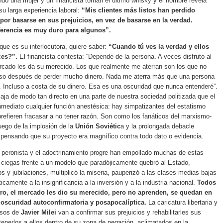
ndo una mujer y un financista toman el último whisky y el hombre revela
su larga experiencia laboral:
“Mis clientes más listos han perdido
or basarse en sus prejuicios, en vez de basarse en la verdad.
ferencia es muy duro para algunos”.
 que es su interlocutora, quiere saber:
“Cuando tú ves la verdad y ellos
ces?”.
El financista contesta: “Depende de la persona. A veces disfruto al
rcado les da su merecido. Los que realmente me aterran son los que no
uso después de perder mucho dinero. Nada me aterra más que una persona
 Incluso a costa de su dinero. Esa es una oscuridad que nunca entenderé”.
caja de modo tan directo en una parte de nuestra sociedad politizada que el
nmediato cualquier función anestésica: hay simpatizantes del estatismo
prefieren fracasar a no tener razón. Son como los fanáticos del marxismo-
uego de la implosión de la
Unión Soviétic
a y la prolongada debacle
pensando que su proyecto era magnífico contra todo dato o evidencia.
 peronista y el adoctrinamiento progre han empollado muchas de estas
 ciegas frente a un modelo que paradójicamente quebró al Estado,
os y jubilaciones, multiplicó la miseria, pauperizó a las clases medias bajas
camente a la insignificancia a la inversión y a la industria nacional.
Todos
ro, el mercado les dio su merecido, pero no aprenden, se quedan en
 oscuridad autoconfirmatoria y posapocalíptica.
La caricatura libertaria y
esos de
Javier Milei
van a confirmar sus prejuicios y rehabilitarles sus
tenerlos a ellos dentro de su zona de negación, aclimatados en la