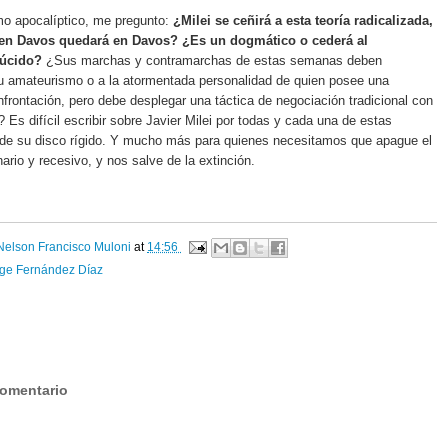
mo apocalíptico, me pregunto:
¿Milei se ceñirá a esta teoría radicalizada,
 en Davos quedará en Davos? ¿Es un dogmático o cederá al
úcido?
¿Sus marchas y contramarchas de estas semanas deben
su amateurismo o a la atormentada personalidad de quien posee una
nfrontación, pero debe desplegar una táctica de negociación tradicional con
 Es difícil escribir sobre Javier Milei por todas y cada una de estas
s de su disco rígido. Y mucho más para quienes necesitamos que apague el
onario y recesivo, y nos salve de la extinción.
Nelson Francisco Muloni
at
14:56
rge Fernández Díaz
:
comentario