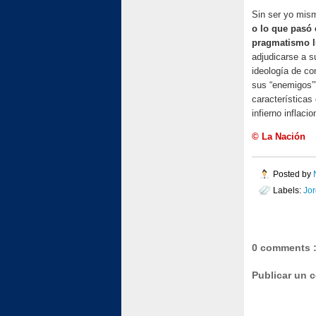
Sin ser yo mis
o lo que pasó
pragmatismo l
adjudicarse a 
ideología de co
sus “enemigos”?
característica
infierno inflaci
© La Nación
Posted by
Labels:
Jo
0 comments 
Publicar un 