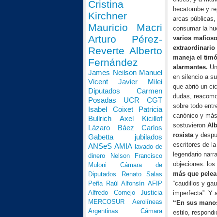
Cristina
hecatombe y re
Kirchner
arcas públicas,
Mauricio Macri
consumar la hue
Arturo Pérez-
varios mafioso
extraordinario
Reverte
Alberto
maneja el tim
Fernández
alarmantes.
Una
James Neilson
Manuel
en silencio a su
Vicent
Javier Milei
que abrió un ci
Diputados
Carmen
dudas, reacomo
Posadas
UCR
CGT
sobre todo entr
Isabel Coixet
Patricia
canónico y más 
Bullrich
Axel Kicillof
sostuvieron
Al
Lázaro Báez
Carlos
rosista
y despué
Gabetta
jubilados
escritores de la
ANSeS
AMIA
lavado de
legendario narr
dinero
Nelson Francisco
objeciones: lo
Muloni
Cámara de
más que pelea
Diputados
Renato Salas
“caudillos y ga
Peña
Raúl Alfonsín
AFIP
Alfredo Cornejo
Justicia
imperfecta”. Y 
MERCOSUR
Aerolíneas
“En sus manos
Argentinas
Cámara
estilo, respond