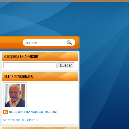
BÚSQUEDA EN AGENSUR
DATOS PERSONALES
NELSON FRANCISCO MULONI
VER TODO MI PERFIL