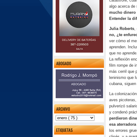
catástrofe, cua
algo acerca de 
mucho dinero p
Entender la di
Julia Roberts
,
no, ¿te enfure
ver cómo el me
aprenden. Incl
que no aprende.
La reflexión en
ABOGADO
film rompe de i
más cerril que 
leninismo que l
cubana, siguen 
La colonización
aves picoteras,
pulverizó salari
ARCHIVO
y condenó prácti
perdieron dine
esa aterradora
ETIQUETAS
los errores gru
clisés, y a man