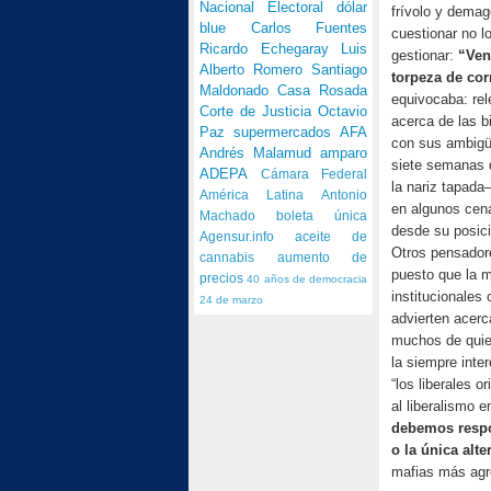
Nacional Electoral
dólar
frívolo y demag
blue
Carlos Fuentes
cuestionar no l
Ricardo Echegaray
Luis
gestionar:
“Ven
Alberto Romero
Santiago
torpeza de cor
Maldonado
Casa Rosada
equivocaba: re
Corte de Justicia
Octavio
acerca de las b
Paz
supermercados
AFA
con sus ambigü
Andrés Malamud
amparo
siete semanas 
ADEPA
Cámara Federal
la nariz tapada
América Latina
Antonio
en algunos cená
Machado
boleta única
desde su posici
Agensur.info
aceite de
Otros pensadore
cannabis
aumento de
puesto que la m
precios
40 años de democracia
institucionales
24 de marzo
advierten acer
muchos de quien
la siempre inte
“los liberales o
al liberalismo e
debemos respon
o la única alt
mafias más agr