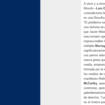
A unos y a otro
filósofo –
Luis 
contradictoria h
es una filosofí
“El problema se
uno termina acu
que Javier Milei
reaccionario op
imprescindible l
inefable
Murray
significativame
sus perros ador
nueva grieta qu
media, emprended
formada por la 
los medios de c
manifiesto Roth
McCarthy
, qui
centristas, peri
paleolbertarism
de derecha. “La
es el motivo po