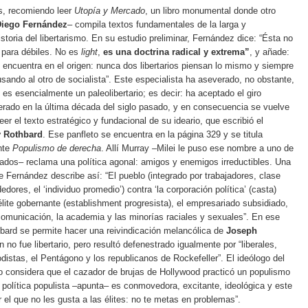
s, recomiendo leer
Utopía y Mercado
, un libro monumental donde otro
Diego Fernández
– compila textos fundamentales de la larga y
istoria del libertarismo. En su estudio preliminar, Fernández dice: “Ésta no
a para débiles. No es
light
,
es una doctrina radical y extrema”
, y añade:
 encuentra en el origen: nunca dos libertarios piensan lo mismo y siempre
sando al otro de socialista”. Este especialista ha aseverado, no obstante,
 es esencialmente un paleolibertario; es decir: ha aceptado el giro
erado en la última década del siglo pasado, y en consecuencia se vuelve
eer el texto estratégico y fundacional de su ideario, que escribió el
 Rothbard
. Ese panfleto se encuentra en la página 329 y se titula
nte
Populismo de derecha
. Allí Murray –Milei le puso ese nombre a uno de
ados– reclama una política agonal: amigos y enemigos irreductibles. Una
e Fernández describe así: “El pueblo (integrado por trabajadores, clase
ores, el ‘individuo promedio’) contra ‘la corporación política’ (casta)
élite gobernante (establishment progresista), el empresariado subsidiado,
omunicación, la academia y las minorías raciales y sexuales”. En ese
bard se permite hacer una reivindicación melancólica de
Joseph
en no fue libertario, pero resultó defenestrado igualmente por “liberales,
odistas, el Pentágono y los republicanos de Rockefeller”. El ideólogo del
o considera que el cazador de brujas de Hollywood practicó un populismo
 política populista –apunta– es conmovedora, excitante, ideológica y este
r el que no les gusta a las élites: no te metas en problemas”.