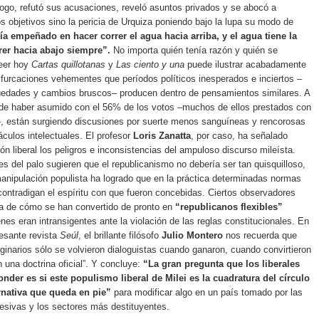
ogo, refutó sus acusaciones, reveló asuntos privados y se abocó a
os objetivos sino la pericia de Urquiza poniendo bajo la lupa su modo de
ía empeñado en hacer correr el agua hacia arriba, y el agua tiene la
rer hacia abajo siempre”.
No importa quién tenía razón y quién se
leer hoy
Cartas quillotanas
y
Las ciento y una
puede ilustrar acabadamente
ifurcaciones vehementes que períodos políticos inesperados e inciertos –
edades y cambios bruscos– producen dentro de pensamientos similares. A
de haber asumido con el 56% de los votos –muchos de ellos prestados con
–, están surgiendo discusiones por suerte menos sanguíneas y rencorosas
culos intelectuales. El profesor
Loris Zanatta
, por caso, ha señalado
ón liberal los peligros e inconsistencias del ampuloso discurso mileísta.
s del palo sugieren que el republicanismo no debería ser tan quisquilloso,
anipulación populista ha logrado que en la práctica determinadas normas
 contradigan el espíritu con que fueron concebidas. Ciertos observadores
ca de cómo se han convertido de pronto en
“republicanos flexibles”
es eran intransigentes ante la violación de las reglas constitucionales. En
resante revista
Seúl
, el brillante filósofo
Julio Montero
nos recuerda que
riginarios sólo se volvieron dialoguistas cuando ganaron, cuando convirtieron
n una doctrina oficial”. Y concluye:
“La gran pregunta que los liberales
der es si este populismo liberal de Milei es la cuadratura del círculo
ernativa que queda en pie”
para modificar algo en un país tomado por las
esivas y los sectores más destituyentes.