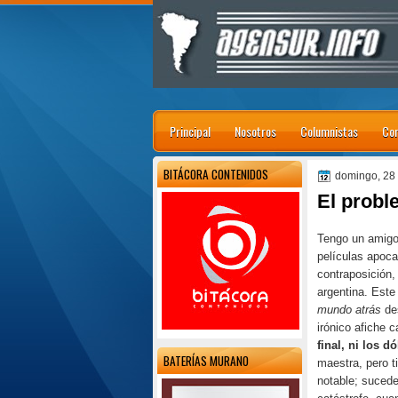
Principal
Nosotros
Columnistas
Con
BITÁCORA CONTENIDOS
domingo, 28
El probl
Tengo un amigo 
películas apocal
contraposición,
argentina. Este
mundo atrás
de
irónico afiche 
final, ni los d
BATERÍAS MURANO
maestra, pero t
notable; sucede