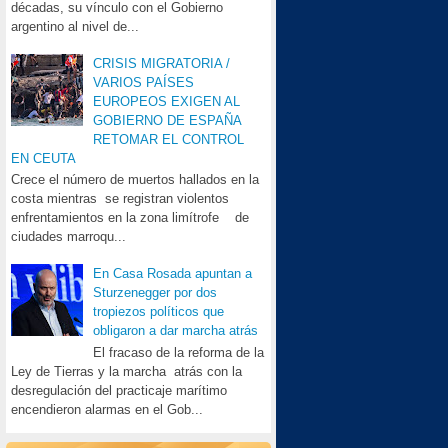
décadas, su vínculo con el Gobierno
argentino al nivel de...
CRISIS MIGRATORIA /
VARIOS PAÍSES
EUROPEOS EXIGEN AL
GOBIERNO DE ESPAÑA
RETOMAR EL CONTROL
EN CEUTA
Crece el número de muertos hallados en la
costa mientras se registran violentos
enfrentamientos en la zona limítrofe de
ciudades marroqu...
En Casa Rosada apuntan a
Sturzenegger por dos
tropiezos políticos que
obligaron a dar marcha atrás
El fracaso de la reforma de la
Ley de Tierras y la marcha atrás con la
desregulación del practicaje marítimo
encendieron alarmas en el Gob...