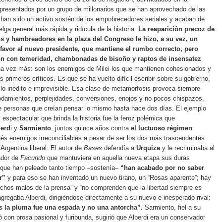
presentados por un grupo de millonarios que se han aprovechado de las
 han sido un activo sostén de los empobrecedores seriales y acaban de
lga general más rápida y ridícula de la historia.
La reaparición precoz de
s y hambreadores en la plaza del Congreso le hizo, a su vez, un
 favor al nuevo presidente, que mantiene el rumbo correcto, pero
ón con temeridad, chambonadas de bisoño y raptos de insensatez
 vez más: son los enemigos de Milei los que mantienen cohesionados y
s primeros críticos. Es que se ha vuelto difícil escribir sobre su gobierno,
clo inédito e imprevisible. Esa clase de metamorfosis provoca siempre
damientos, perplejidades, conversiones, enojos y no pocos chispazos,
e personas que creían pensar lo mismo hasta hace dos días. El ejemplo
espectacular que brinda la historia fue la feroz polémica que
berd
i y
Sarmiento
, juntos quince años contra
el luctuoso régimen
s enemigos irreconciliables a pesar de ser los dos más trascendentes
 Argentina liberal. El autor de
Bases
defendía a
Urquiza
y le recriminaba al
ador de
Facundo
que mantuviera en aquella nueva etapa sus duras
s que han peleado tanto tiempo –sostenía–
“han acabado por no saber
r”
y para eso se han inventado un nuevo tirano, un “Rosas aparente”; hay
uchos malos de la prensa” y “no comprenden que la libertad siempre es
agregaba Alberdi, dirigiéndose directamente a su nuevo e inesperado rival:
 la pluma fue una espada y no una antorcha”.
Sarmiento, fiel a su
ió con prosa pasional y furibunda, sugirió que Alberdi era un conservador