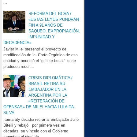
...
REFORMA DEL BCRA /
«ESTAS LEYES PONDRÁN
FIN A 91 AÑOS DE
SAQUEO, EXPROPIACIÓN,
IMPUNIDAD Y
DECADENCIA»
Javier Milei presentó el proyecto de
modificación de la Carta Orgánica de esa
entidad y anunció el “grillete fiscal” si se
producen result...
CRISIS DIPLOMÁTICA /
BRASIL RETIRA SU
EMBAJADOR EN LA
ARGENTINA POR LA
«REITERACIÓN DE
OFENSAS» DE MILEI HACIA LULA DA
SILVA
Itamaraty decidió retirar al embajador Julio
Bitelli y rebajó, por primera vez en
décadas, su vínculo con el Gobierno
argentino al nivel de...