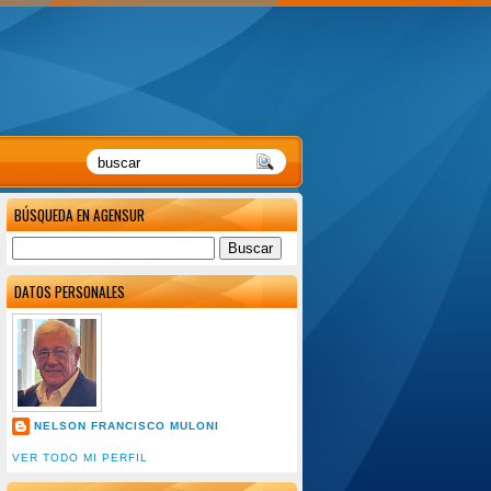
BÚSQUEDA EN AGENSUR
DATOS PERSONALES
NELSON FRANCISCO MULONI
VER TODO MI PERFIL