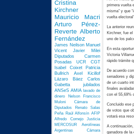
Cristina
primera vuelta 
Kirchner
misma” y que “i
Mauricio Macri
vuelta electoral”
Arturo Pérez-
La anterior reu
Reverte
Alberto
Kirchner, fue e
Fernández
uno de los palc
James Neilson
Manuel
En esta oportun
Vicent
Javier Milei
Victoria Villar
Diputados
Carmen
rápido trámite 
Posadas
UCR
CGT
Isabel Coixet
Patricia
De acuerdo con 
Bullrich
Axel Kicillof
senadores y dip
Lázaro Báez
Carlos
de un cuarto in
Gabetta
jubilados
finales avaladas
ANSeS
AMIA
lavado de
con el 55,69% 
dinero
Nelson Francisco
Muloni
Cámara de
Concluido ese p
Diputados
Renato Salas
de votos que ob
Peña
Raúl Alfonsín
AFIP
votará esa reso
Alfredo Cornejo
Justicia
MERCOSUR
Aerolíneas
A continuación,
Argentinas
Cámara
ganadora de la 