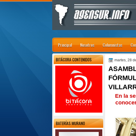
Principal
Nosotros
Columnistas
Con
BITÁCORA CONTENIDOS
martes, 28 d
ASAMBL
FÓRMULA
VILLAR
En la se
conocer
BATERÍAS MURANO