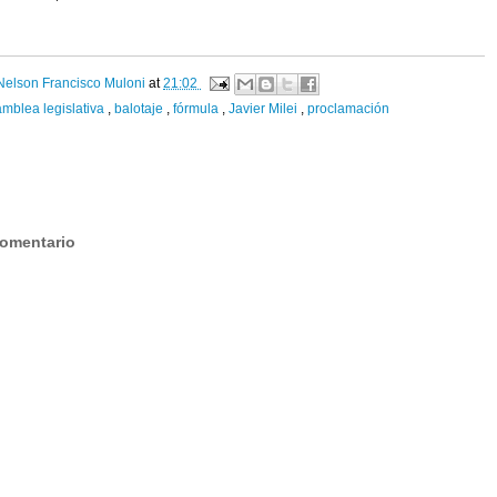
Nelson Francisco Muloni
at
21:02
mblea legislativa
,
balotaje
,
fórmula
,
Javier Milei
,
proclamación
:
comentario