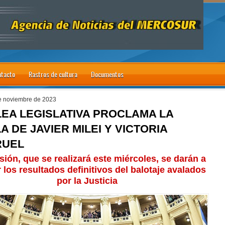
tacto
Rastros de cultura
Documentos
e noviembre de 2023
EA LEGISLATIVA PROCLAMA LA
 DE JAVIER MILEI Y VICTORIA
RUEL
sión, que se realizará este miércoles, se darán a
 los resultados definitivos del balotaje avalados
por la Justicia