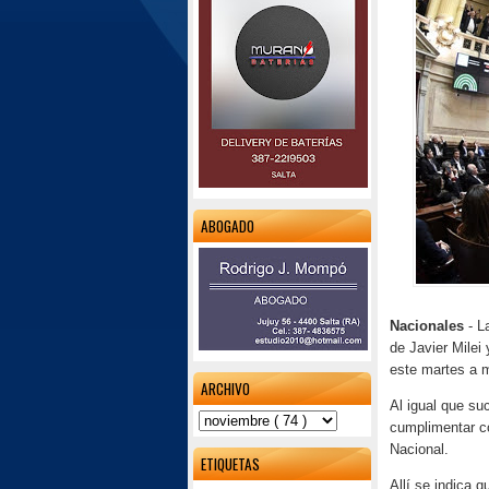
ABOGADO
Nacionales
- L
de Javier Milei 
este martes a m
ARCHIVO
Al igual que su
cumplimentar co
Nacional.
ETIQUETAS
Allí se indica 