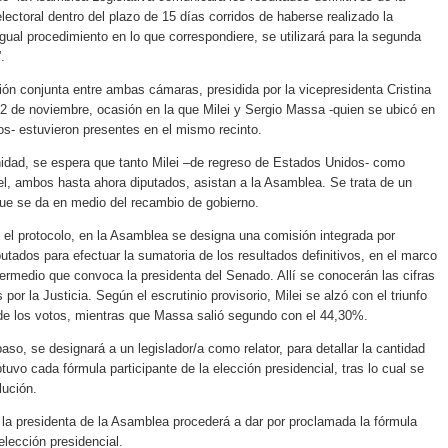
electoral dentro del plazo de 15 días corridos de haberse realizado la
gual procedimiento en lo que correspondiere, se utilizará para la segunda
.
nión conjunta entre ambas cámaras, presidida por la vicepresidenta Cristina
l 2 de noviembre, ocasión en la que Milei y Sergio Massa -quien se ubicó en
os- estuvieron presentes en el mismo recinto.
idad, se espera que tanto Milei –de regreso de Estados Unidos- como
ruel, ambos hasta ahora diputados, asistan a la Asamblea. Se trata de un
que se da en medio del recambio de gobierno.
el protocolo, en la Asamblea se designa una comisión integrada por
utados para efectuar la sumatoria de los resultados definitivos, en el marco
termedio que convoca la presidenta del Senado. Allí se conocerán las cifras
 por la Justicia. Según el escrutinio provisorio, Milei se alzó con el triunfo
de los votos, mientras que Massa salió segundo con el 44,30%.
aso, se designará a un legislador/a como relator, para detallar la cantidad
tuvo cada fórmula participante de la elección presidencial, tras lo cual se
lución.
 la presidenta de la Asamblea procederá a dar por proclamada la fórmula
elección presidencial.