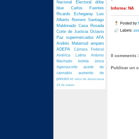
Nacional Electoral
dólar
blue
Carlos Fuentes
Informe: NA
Ricardo Echegaray
Luis
Alberto Romero
Santiago
Posted by
Maldonado
Casa Rosada
Labels:
asa
Corte de Justicia
Octavio
Paz
supermercados
AFA
Andrés Malamud
amparo
ADEPA
Cámara Federal
0 comments 
América Latina
Antonio
Machado
boleta única
Publicar un 
Agensur.info
aceite de
cannabis
aumento de
precios
40 años de democracia
24 de marzo