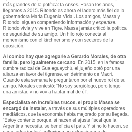
más grandes de la política: la Anses. Pasan los años,
llegamos a 2015. Ritondo es ahora el ladero más fiel de la
gobernadora María Eugenia Vidal. Los amigos, Massa y
Ritondo, siguen compartiendo información y
expertise
.
Ritondo vivía y vive en Tigre. Massa jamás criticó la política
de seguridad de su amigo. Un hilo rojo conecta al
menemismo con el kirchnerismo y con sectores de la
oposición.
Al combo hay que agregarle a Gerardo Morales, de otra
familia, pero igualmente cercano
. En 2015, en la famosa
cumbre radical de Gualeguaychú, el jujeño optó por una
alianza en favor del tigrense, en detrimento de Macri.
Cuando esta semana le preguntaron por el nuevo rol de su
amigo, Morales contestó: “No soy sergiólogo, pero tengo
una amistad y no voy a hablar mal de él”.
Especialista en increíbles trucos, el propio Massa se
encargó de instalar
, a través de sus múltiples operadores
mediáticos, que la economía había mejorado por su llegada.
“Estoy contento porque, si hacen el ajuste fiscal que la
Argentina necesita, se beneficia el país. Y si no lo hacen, se
caen todos juntos”, reflexiona un exfuncionario de