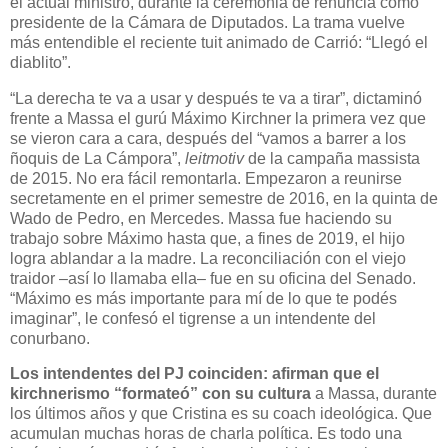
el actual ministro, durante la ceremonia de renuncia como
presidente de la Cámara de Diputados. La trama vuelve
más entendible el reciente tuit animado de Carrió: “Llegó el
diablito”.
“La derecha te va a usar y después te va a tirar”, dictaminó
frente a Massa el gurú Máximo Kirchner la primera vez que
se vieron cara a cara, después del “vamos a barrer a los
ñoquis de La Cámpora”,
leitmotiv
de la campaña massista
de 2015. No era fácil remontarla. Empezaron a reunirse
secretamente en el primer semestre de 2016, en la quinta de
Wado de Pedro, en Mercedes. Massa fue haciendo su
trabajo sobre Máximo hasta que, a fines de 2019, el hijo
logra ablandar a la madre. La reconciliación con el viejo
traidor –así lo llamaba ella– fue en su oficina del Senado.
“Máximo es más importante para mí de lo que te podés
imaginar”, le confesó el tigrense a un intendente del
conurbano.
Los intendentes del PJ coinciden: afirman que el
kirchnerismo “formateó” con su cultura
a Massa, durante
los últimos años y que Cristina es su coach ideológica. Que
acumulan muchas horas de charla política. Es todo una