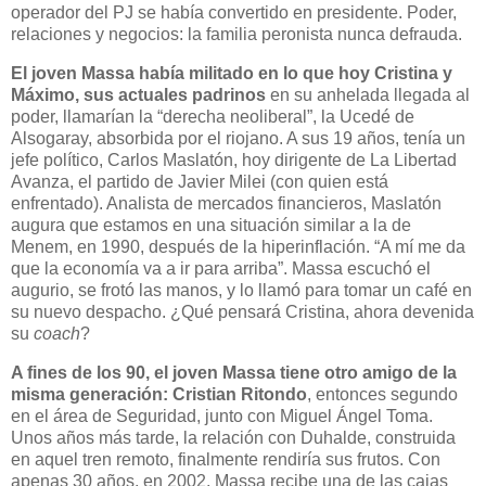
operador del PJ se había convertido en presidente. Poder,
relaciones y negocios: la familia peronista nunca defrauda.
El joven Massa había militado en lo que hoy Cristina y
Máximo, sus actuales padrinos
en su anhelada llegada al
poder, llamarían la “derecha neoliberal”, la Ucedé de
Alsogaray, absorbida por el riojano. A sus 19 años, tenía un
jefe político, Carlos Maslatón, hoy dirigente de La Libertad
Avanza, el partido de Javier Milei (con quien está
enfrentado). Analista de mercados financieros, Maslatón
augura que estamos en una situación similar a la de
Menem, en 1990, después de la hiperinflación. “A mí me da
que la economía va a ir para arriba”. Massa escuchó el
augurio, se frotó las manos, y lo llamó para tomar un café en
su nuevo despacho. ¿Qué pensará Cristina, ahora devenida
su
coach
?
A fines de los 90, el joven Massa tiene otro amigo de la
misma generación: Cristian Ritondo
, entonces segundo
en el área de Seguridad, junto con Miguel Ángel Toma.
Unos años más tarde, la relación con Duhalde, construida
en aquel tren remoto, finalmente rendiría sus frutos. Con
apenas 30 años, en 2002, Massa recibe una de las cajas