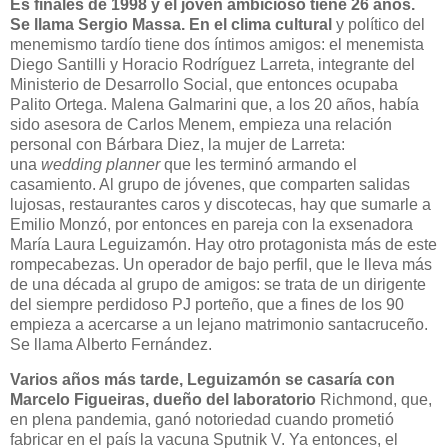
Es finales de 1998 y el joven ambicioso tiene 26 años.
Se llama Sergio Massa. En el clima cultural
y político del
menemismo tardío tiene dos íntimos amigos: el menemista
Diego Santilli y Horacio Rodríguez Larreta, integrante del
Ministerio de Desarrollo Social, que entonces ocupaba
Palito Ortega. Malena Galmarini que, a los 20 años, había
sido asesora de Carlos Menem, empieza una relación
personal con Bárbara Diez, la mujer de Larreta:
una
wedding planner
que les terminó armando el
casamiento. Al grupo de jóvenes, que comparten salidas
lujosas, restaurantes caros y discotecas, hay que sumarle a
Emilio Monzó, por entonces en pareja con la exsenadora
María Laura Leguizamón. Hay otro protagonista más de este
rompecabezas. Un operador de bajo perfil, que le lleva más
de una década al grupo de amigos: se trata de un dirigente
del siempre perdidoso PJ porteño, que a fines de los 90
empieza a acercarse a un lejano matrimonio santacruceño.
Se llama Alberto Fernández.
Varios años más tarde, Leguizamón se casaría con
Marcelo Figueiras, dueño del laboratorio
Richmond, que,
en plena pandemia, ganó notoriedad cuando prometió
fabricar en el país la vacuna Sputnik V. Ya entonces, el