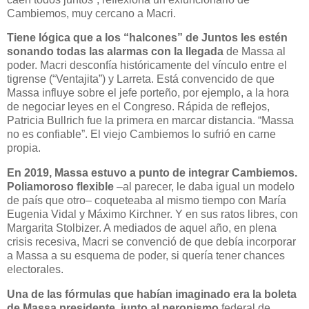
Cambiemos, muy cercano a Macri.
Tiene lógica que a los “halcones” de Juntos les estén
sonando todas las alarmas con la llegada
de Massa al
poder. Macri desconfía históricamente del vínculo entre el
tigrense (“Ventajita”) y Larreta. Está convencido de que
Massa influye sobre el jefe porteño, por ejemplo, a la hora
de negociar leyes en el Congreso. Rápida de reflejos,
Patricia Bullrich fue la primera en marcar distancia. “Massa
no es confiable”. El viejo Cambiemos lo sufrió en carne
propia.
En 2019, Massa estuvo a punto de integrar Cambiemos.
Poliamoroso flexible
–al parecer, le daba igual un modelo
de país que otro– coqueteaba al mismo tiempo con María
Eugenia Vidal y Máximo Kirchner. Y en sus ratos libres, con
Margarita Stolbizer. A mediados de aquel año, en plena
crisis recesiva, Macri se convenció de que debía incorporar
a Massa a su esquema de poder, si quería tener chances
electorales.
Una de las fórmulas que habían imaginado era la boleta
de Massa presidente, junto al peronismo
federal de