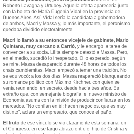
Roberto Lavagna y Urtubey. Aquella oferta aparecería junto
con la boleta de María Eugenia Vidal en la provincia de
Buenos Aires. Así, Vidal sería la candidata a gobernadora
de ambos, Macri y Massa y, lo más importante, el peronismo
quedaba dividido electoralmente.
Macri lo llamó a su entonces vicejefe de gabinete, Mario
Quintana, muy cercano a Carrió
, y le encargó la tarea de
convencer a su socia. Lilita siempre detestó a Massa. Pero,
en el medio, sucedió lo inesperado. O lo esperado, según
se mire. Massa desapareció durante 48 horas de todos los
chats cambiemitas. Macri empezó a temer una traición. No
se equivocó: a los dos días, Massa reapareció blanqueando
su romance político con Máximo Kirchner, con quien se
venía reuniendo, en secreto, desde hacía tres años. Es
extraño que, con semejante biografía, el nuevo ministro de
Economía asuma con la misión de producir confianza en los
mercados. “No confían en él; hacen negocios, que es muy
distinto”, aclara un empresario, que conoce el paño.
El fruto
de ese vínculo se vio claramente esta semana, en
el Congreso, en ese largo abrazo entre el hijo de Cristina y