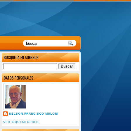
BÚSQUEDA EN AGENSUR
DATOS PERSONALES
NELSON FRANCISCO MULONI
VER TODO MI PERFIL