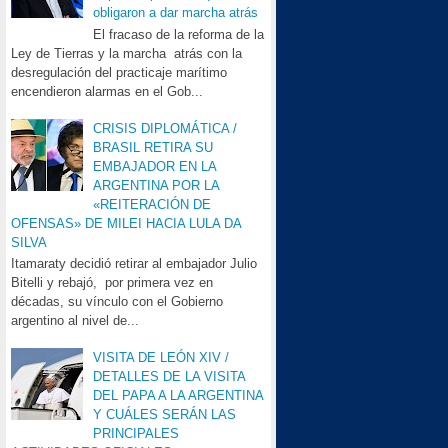
obligaron a dar marcha atrás
El fracaso de la reforma de la
Ley de Tierras y la marcha atrás con la
desregulación del practicaje marítimo
encendieron alarmas en el Gob...
CRISIS DIPLOMÁTICA /
BRASIL RETIRA SU
EMBAJADOR EN LA
ARGENTINA POR LA
«REITERACIÓN DE
OFENSAS» DE MILEI HACIA LULA DA
SILVA
Itamaraty decidió retirar al embajador Julio
Bitelli y rebajó, por primera vez en
décadas, su vínculo con el Gobierno
argentino al nivel de...
VISITA DE LEÓN XIV /
DETALLES DE LA VISITA
DEL PAPA A LA ARGENTINA
Y CUÁLES SERÁN LAS
PRINCIPALES