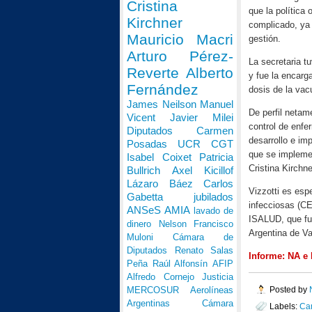
Cristina
que la política
Kirchner
complicado, ya
Mauricio Macri
gestión.
Arturo Pérez-
La secretaria tu
Reverte
Alberto
y fue la encarg
Fernández
dosis de la va
James Neilson
Manuel
De perfil netam
Vicent
Javier Milei
control de enfe
Diputados
Carmen
desarrollo e im
Posadas
UCR
CGT
que se impleme
Isabel Coixet
Patricia
Cristina Kirchn
Bullrich
Axel Kicillof
Lázaro Báez
Carlos
Vizzotti es esp
Gabetta
jubilados
infecciosas (CE
ANSeS
AMIA
lavado de
ISALUD, que fun
dinero
Nelson Francisco
Argentina de V
Muloni
Cámara de
Diputados
Renato Salas
Informe: NA e 
Peña
Raúl Alfonsín
AFIP
Alfredo Cornejo
Justicia
MERCOSUR
Aerolíneas
Posted by
Argentinas
Cámara
Labels:
Car