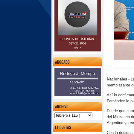
ABOGADO
Nacionales
- L
reemplazante de
Así lo confirma
Fernández le pi
ARCHIVO
Desde que estal
del Ministerio
Argentina ya co
ETIQUETAS
Con la designac