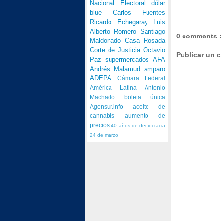
Nacional Electoral
dólar
blue
Carlos Fuentes
Ricardo Echegaray
Luis
Alberto Romero
Santiago
0 comments 
Maldonado
Casa Rosada
Corte de Justicia
Octavio
Publicar un 
Paz
supermercados
AFA
Andrés Malamud
amparo
ADEPA
Cámara Federal
América Latina
Antonio
Machado
boleta única
Agensur.info
aceite de
cannabis
aumento de
precios
40 años de democracia
24 de marzo