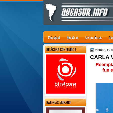
Principal
Nosotros
Columnistas
Con
BITÁCORA CONTENIDOS
viernes, 19 
CARLA V
Reempla
fue 
BATERÍAS MURANO