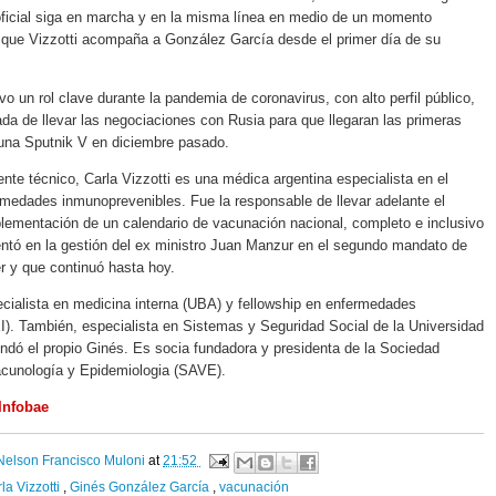
 oficial siga en marcha y en la misma línea en medio de un momento
 que Vizzotti acompaña a González García desde el primer día de su
vo un rol clave durante la pandemia de coronavirus, con alto perfil público,
ada de llevar las negociaciones con Rusia para que llegaran las primeras
cuna Sputnik V en diciembre pasado.
ente técnico, Carla Vizzotti es una médica argentina especialista en el
rmedades inmunoprevenibles. Fue la responsable de llevar adelante el
plementación de un calendario de vacunación nacional, completo e inclusivo
ntó en la gestión del ex ministro Juan Manzur en el segundo mandato de
er y que continuó hasta hoy.
ecialista en medicina interna (UBA) y fellowship en enfermedades
I). También, especialista en Sistemas y Seguridad Social de la Universidad
dó el propio Ginés. Es socia fundadora y presidenta de la Sociedad
acunología y Epidemiologia (SAVE).
Infobae
Nelson Francisco Muloni
at
21:52
la Vizzotti
,
Ginés González García
,
vacunación