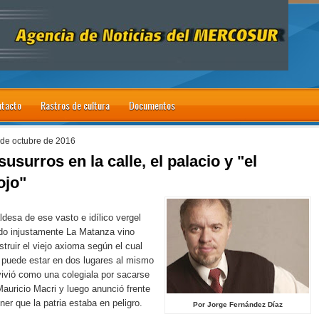
tacto
Rastros de cultura
Documentos
de octubre de 2016
susurros en la calle, el palacio y "el
ojo"
ldesa de ese vasto e idílico vergel
ado injustamente La Matanza vino
struir el viejo axioma según el cual
 puede estar en dos lugares al mismo
ivió como una colegiala por sacarse
auricio Macri y luego anunció frente
er que la patria estaba en peligro.
Por Jorge Fernández Díaz