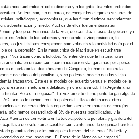
tán acostumbrados al doble discurso y a los gritos teatrales proferidos
 opositora. No terminan, sin embargo, de encajar los elegantes susurros de
triales, politólogos y economistas, que les filtran distintos sentimientos:
ión, subestimación y miedo. Muchos de ellos fueron entusiastas
Menem y luego de Fernando de la Rúa, que con diez meses de gobierno ya
ado el escándalo de los sobornos y renunciado el vicepresidente, le
aros, los justicialistas conspiraban para voltearlo y la actividad caía por el
sible de la depresión. En la mesa chica de Macri suelen escucharse
rgos: "Nos tratan como a boludos. No entienden que la historia no se
una anomalía en un país con supremacía peronista, ganamos por apenas
enemos minoría en las dos cámaras del Congreso, luchamos contra la
amente acendrada del populismo, y no podemos hacerlo con las viejas
demás fracasaron. Éste es el modelo del acuerdo versus el modelo de la
ciar está asimilado a una debilidad y no a una virtud. Y la Argentina no
a triunfar. Pero sí a negociar". Tal vez en este último punto tengan algo de
 FAO, somos la nación con más potencial ictícola del mundo; otros
rnacionales detectan idéntica capacidad latente en materia de energías
ería, sólo hemos desarrollado el 3% de nuestras posibilidades, y la
Vaca Muerta nos convertiría en la tercera potencia petrolera y gasífera del
s bajo llave que sólo son accesibles con veinte años de seguridad jurídica
Estado garantizadas por las principales fuerzas del sistema. "Pichetto y
nvencidos de eso -aseguran-. El Pacto de la Moncloa ya empezó."