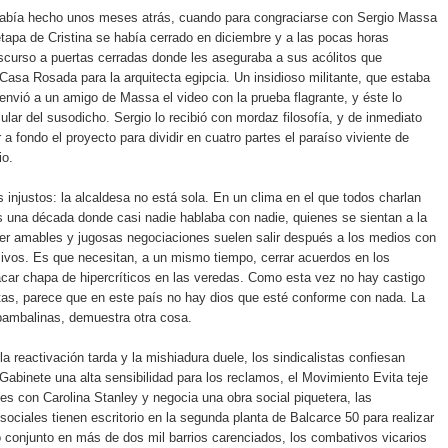
había hecho unos meses atrás, cuando para congraciarse con Sergio Massa
etapa de Cristina se había cerrado en diciembre y a las pocas horas
scurso a puertas cerradas donde les aseguraba a sus acólitos que
 Casa Rosada para la arquitecta egipcia. Un insidioso militante, que estaba
 envió a un amigo de Massa el video con la prueba flagrante, y éste lo
lular del susodicho. Sergio lo recibió con mordaz filosofía, y de inmediato
a fondo el proyecto para dividir en cuatro partes el paraíso viviente de
io.
injustos: la alcaldesa no está sola. En un clima en el que todos charlan
s una década donde casi nadie hablaba con nadie, quienes se sientan a la
r amables y jugosas negociaciones suelen salir después a los medios con
ivos. Es que necesitan, a un mismo tiempo, cerrar acuerdos en los
car chapa de hipercríticos en las veredas. Como esta vez no hay castigo
itas, parece que en este país no hay dios que esté conforme con nada. La
 bambalinas, demuestra otra cosa.
la reactivación tarda y la mishiadura duele, los sindicalistas confiesan
 Gabinete una alta sensibilidad para los reclamos, el Movimiento Evita teje
es con Carolina Stanley y negocia una obra social piquetera, las
sociales tienen escritorio en la segunda planta de Balcarce 50 para realizar
 conjunto en más de dos mil barrios carenciados, los combativos vicarios