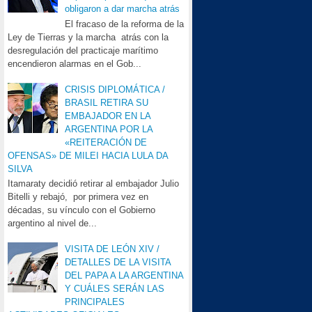
obligaron a dar marcha atrás
El fracaso de la reforma de la
Ley de Tierras y la marcha atrás con la
desregulación del practicaje marítimo
encendieron alarmas en el Gob...
CRISIS DIPLOMÁTICA /
BRASIL RETIRA SU
EMBAJADOR EN LA
ARGENTINA POR LA
«REITERACIÓN DE
OFENSAS» DE MILEI HACIA LULA DA
SILVA
Itamaraty decidió retirar al embajador Julio
Bitelli y rebajó, por primera vez en
décadas, su vínculo con el Gobierno
argentino al nivel de...
VISITA DE LEÓN XIV /
DETALLES DE LA VISITA
DEL PAPA A LA ARGENTINA
Y CUÁLES SERÁN LAS
PRINCIPALES