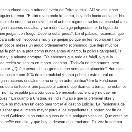
mismo choca con la mirada severa del "círculo rojo". Allí se escuchan
iguiente tenor: "Están reventando la tarjeta, huyendo hacia adelante. No
mbio de orden, se convive con el anterior régimen, se les da prioridad a los
rganizaciones sociales, y se incentiva algo peligrosísimo: la figura de
uien juegan con fuego. Debería estar presa". En el palacio, recuerdan que
ara salir del neopopulismo, y se quejan porque no les reconocen haber
 en pocos meses un arduo ordenamiento económico (que dejó muchos
as le ponían la proa como nunca antes al narco, la policía gangsteril, la
aria y la aduana corrupta. "Ya sabemos que todo es frágil, y que la
ca recién se sentirá en marzo -aceptan-. Todavía no mejoramos, pero
eorar. ¿Qué esperan de los gremios con semejante situación? Han sido
es posible con 40% de informalidad y tanta pobreza estructural no
rganizaciones sociales como un gran actor político? En la Fundación
os durante todo el año pasado el camino que íbamos a tomar, no estamos
 no hay espalda para otra cosa. Se necesita paciencia y no caer en
búes." En cuanto a Cristina, es indisimulable que la prefieren libre y
nque no moverán un dedo para torcer el destino judicial. La Pasionaria del
a saber que el interés mayor porque los expedientes la borren por fin de
en el Gobierno, sino entre algunos de sus antiguos vasallos. Que antes se
una
selfie
con ella, y que hoy le desean el ostracismo. Tal vez la sombra.