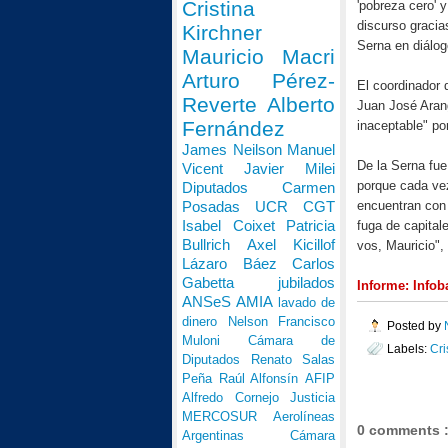
Cristina
'pobreza cero' y
discurso graci
Kirchner
Serna en diálo
Mauricio Macri
Arturo Pérez-
El coordinador 
Reverte
Alberto
Juan José Arang
Fernández
inaceptable" po
James Neilson
Manuel
De la Serna fue
Vicent
Javier Milei
porque cada vez
Diputados
Carmen
encuentran con 
Posadas
UCR
CGT
Isabel Coixet
Patricia
fuga de capital
Bullrich
Axel Kicillof
vos, Mauricio", 
Lázaro Báez
Carlos
Gabetta
jubilados
Informe: Infob
ANSeS
AMIA
lavado de
dinero
Nelson Francisco
Posted by
Muloni
Cámara de
Labels:
Cri
Diputados
Renato Salas
Peña
Raúl Alfonsín
AFIP
Alfredo Cornejo
Justicia
MERCOSUR
Aerolíneas
0 comments 
Argentinas
Cámara