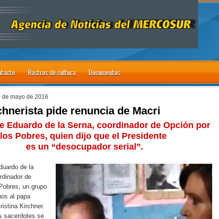
tacto
Rastros de cultura
Documentos
1 de mayo de 2016
chnerista pide renuncia de Macri
de Eduardo de la Serna, coordinador de Opción por
los Pobres, quien dijo que el Presidente
es un “desocupador serial”.
duardo de la
rdinador de
Pobres, un grupo
nos al papa
istina Kirchner.
s sacerdotes se