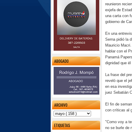
reunieron recie
exjefa de Estad
una carta con fu
gobierno de C
En una entrevist
Serna pidió la 
Mauricio Macri.
hablar con el Pr
Panamá Papers 
ABOGADO
dignidad que él
La frase del pr
reveló que el j
en esa investig
juez Sebatián C
El fin de seman
ARCHIVO
con críticas al
"Como voy a ten
ETIQUETAS
no se burle de 