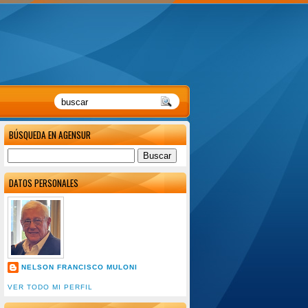
BÚSQUEDA EN AGENSUR
DATOS PERSONALES
NELSON FRANCISCO MULONI
VER TODO MI PERFIL