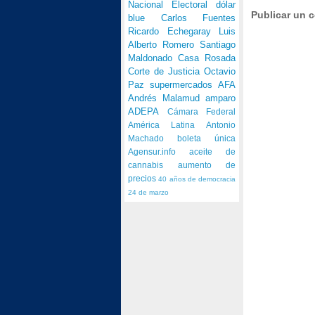
Nacional Electoral
dólar
Publicar un 
blue
Carlos Fuentes
Ricardo Echegaray
Luis
Alberto Romero
Santiago
Maldonado
Casa Rosada
Corte de Justicia
Octavio
Paz
supermercados
AFA
Andrés Malamud
amparo
ADEPA
Cámara Federal
América Latina
Antonio
Machado
boleta única
Agensur.info
aceite de
cannabis
aumento de
precios
40 años de democracia
24 de marzo