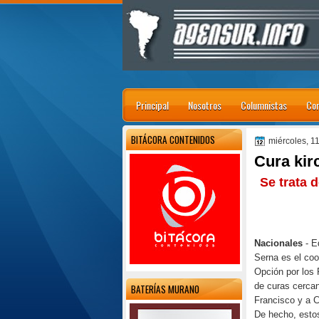
Principal
Nosotros
Columnistas
Con
BITÁCORA CONTENIDOS
miércoles, 1
Cura kir
Se trata 
Nacionales
- E
Serna es el coo
Opción por los 
de curas cerca
BATERÍAS MURANO
Francisco y a Cr
De hecho, esto