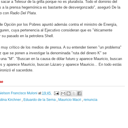
 sacar a Telesur de la grilla porque no es pluralista. Todo el dominio del
as a la prensa hegemónica es bastante de desvergonzado", aseguró De la
go con
Radio Del Plata
.
de Opción por los Pobres apuntó además contra el ministro de Energía,
uren, cuya pertenencia al Ejecutivo consideran que es "éticamente
r su pasado en la petrolera Shell.
 muy crítico de los medios de prensa. A su entender tienen "un problema"
 que se ponen a investigar la denominada "ruta del dinero K" se
una "M". "Buscan en la causa de dólar futuro y aparece Mauricio, buscan
es y aparece Mauricio, buscan Lázaro y aparece Mauricio... En todo estás
ironizó el sacerdote.
ae
Nelson Francisco Muloni
at
19:45
stina Kirchner
,
Eduardo de la Serna
,
Mauricio Macri
,
renuncia
: