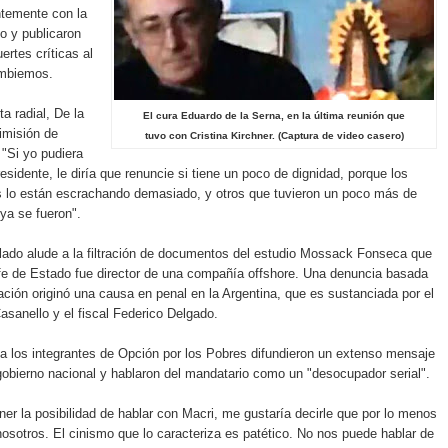
ntemente con la
o y publicaron
ertes críticas al
ambiemos.
a radial, De la
El cura Eduardo de la Serna, en la última reunión que
dimisión de
tuvo con Cristina Kirchner. (Captura de video casero)
 "Si yo pudiera
esidente, le diría que renuncie si tiene un poco de dignidad, porque los
lo están escrachando demasiado, y otros que tuvieron un poco más de
 ya se fueron".
elado alude a la filtración de documentos del estudio Mossack Fonseca que
efe de Estado fue director de una compañía offshore. Una denuncia basada
ación originó una causa en penal en la Argentina, que es sustanciada por el
asanello y el fiscal Federico Delgado.
a los integrantes de Opción por los Pobres difundieron un extenso mensaje
 gobierno nacional y hablaron del mandatario como un "desocupador serial".
er la posibilidad de hablar con Macri, me gustaría decirle que por lo menos
nosotros. El cinismo que lo caracteriza es patético. No nos puede hablar de