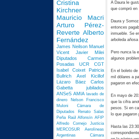
Cristina
A Daura le gust
que compró en 2
Kirchner
Mauricio Macri
Daura y Somoza
Arturo Pérez-
entonces pagaba
Reverte
Alberto
inmueble. Se en
Fernández
arboleda añosa 
James Neilson
Manuel
Pero nunca la e
Vicent
Javier Milei
Diputados
Carmen
algunos problem
Posadas
UCR
CGT
Isabel Coixet
Patricia
En el boleto de
Bullrich
Axel Kicillof
mil dólares a p
Lázaro Báez
Carlos
pagaron en efec
Gabetta
jubilados
ANSeS
AMIA
lavado de
En mayo de 2014
dinero
Nelson Francisco
que la cifra an
Muloni
Cámara de
pesos. Si en ca
Diputados
Renato Salas
lo que pagaron 
Peña
Raúl Alfonsín
AFIP
Alfredo Cornejo
Justicia
Hasta las 23:30
MERCOSUR
Aerolíneas
correspondiente
Argentinas
Cámara
en la página we