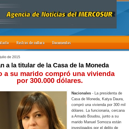
tacto
Rastros de cultura
Documentos
julio de 2015
n a la titular de la Casa de la Moneda
o a su marido compró una vivienda
por 300.000 dólares.
Nacionales
- La presidenta de
Casa de Moneda, Katya Daura,
compró una vivienda por 300 mil
dólares. La funcionaria, cercana
a Amado Boudou, junto a su
marido Manuel Somoza están
investigados por el delito de