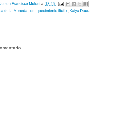
Nelson Francisco Muloni
at
13:25
sa de la Moneda
,
enriquecimiento ilícito
,
Katya Daura
:
comentario