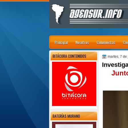
Principal
Nosotros
Columnistas
Con
BITÁCORA CONTENIDOS
martes, 7 de 
Investiga
Junt
BATERÍAS MURANO