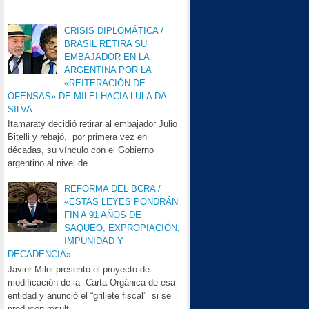
...
CRISIS DIPLOMÁTICA /
BRASIL RETIRA SU
EMBAJADOR EN LA
ARGENTINA POR LA
«REITERACIÓN DE
OFENSAS» DE MILEI HACIA LULA DA
SILVA
Itamaraty decidió retirar al embajador Julio
Bitelli y rebajó, por primera vez en
décadas, su vínculo con el Gobierno
argentino al nivel de...
REFORMA DEL BCRA /
«ESTAS LEYES PONDRÁN
FIN A 91 AÑOS DE
SAQUEO, EXPROPIACIÓN,
IMPUNIDAD Y
DECADENCIA»
Javier Milei presentó el proyecto de
modificación de la Carta Orgánica de esa
entidad y anunció el “grillete fiscal” si se
producen result...