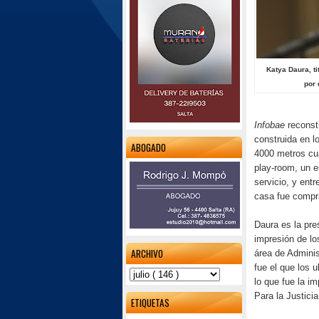
Katya Daura, t
por 
Infobae
reconstr
construida en l
ABOGADO
4000 metros cua
play-room, un es
servicio, y ent
casa fue compr
Daura es la pre
impresión de lo
ARCHIVO
área de Admini
fue el que los 
lo que fue la i
Para la Justici
ETIQUETAS