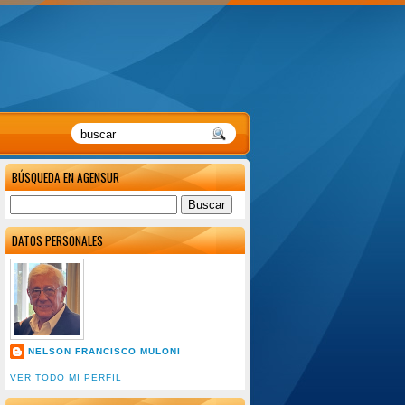
BÚSQUEDA EN AGENSUR
DATOS PERSONALES
NELSON FRANCISCO MULONI
VER TODO MI PERFIL