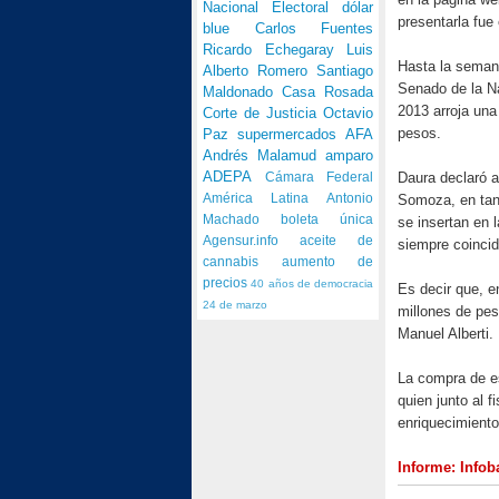
Nacional Electoral
dólar
presentarla fue
blue
Carlos Fuentes
Ricardo Echegaray
Luis
Hasta la seman
Alberto Romero
Santiago
Senado de la N
Maldonado
Casa Rosada
2013 arroja una
Corte de Justicia
Octavio
pesos.
Paz
supermercados
AFA
Andrés Malamud
amparo
ADEPA
Daura declaró a
Cámara Federal
Somoza, en tant
América Latina
Antonio
Machado
boleta única
se insertan en 
Agensur.info
aceite de
siempre coinci
cannabis
aumento de
precios
40 años de democracia
Es decir que, e
24 de marzo
millones de pes
Manuel Alberti.
La compra de es
quien junto al f
enriquecimiento 
Informe: Info