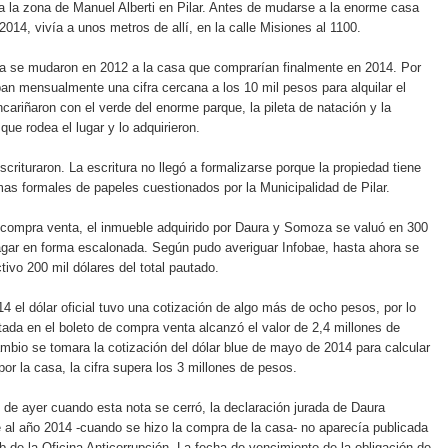
a la zona de Manuel Alberti en Pilar. Antes de mudarse a la enorme casa
014, vivía a unos metros de allí, en la calle Misiones al 1100.
 se mudaron en 2012 a la casa que comprarían finalmente en 2014. Por
n mensualmente una cifra cercana a los 10 mil pesos para alquilar el
cariñaron con el verde del enorme parque, la pileta de natación y la
que rodea el lugar y lo adquirieron.
scrituraron. La escritura no llegó a formalizarse porque la propiedad tiene
as formales de papeles cuestionados por la Municipalidad de Pilar.
 compra venta, el inmueble adquirido por Daura y Somoza se valuó en 300
agar en forma escalonada. Según pudo averiguar Infobae, hasta ahora se
tivo 200 mil dólares del total pautado.
 el dólar oficial tuvo una cotización de algo más de ocho pesos, por lo
otada en el boleto de compra venta alcanzó el valor de 2,4 millones de
mbio se tomara la cotización del dólar blue de mayo de 2014 para calcular
por la casa, la cifra supera los 3 millones de pesos.
 de ayer cuando esta nota se cerró, la declaración jurada de Daura
 al año 2014 -cuando se hizo la compra de la casa- no aparecía publicada
b de la Oficina Anticorrupción. La fecha de vencimiento de la obligación de