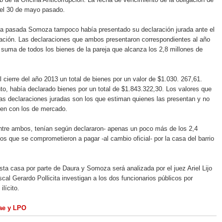
 el 30 de mayo pasado.
a pasada Somoza tampoco había presentado su declaración jurada ante el
ación. Las declaraciones que ambos presentaron correspondientes al año
 suma de todos los bienes de la pareja que alcanza los 2,8 millones de
l cierre del año 2013 un total de bienes por un valor de $1.030. 267,61.
o, había declarado bienes por un total de $1.843.322,30. Los valores que
las declaraciones juradas son los que estiman quienes las presentan y no
den con los de mercado.
ntre ambos, tenían según declararon- apenas un poco más de los 2,4
os que se comprometieron a pagar -al cambio oficial- por la casa del barrio
ta casa por parte de Daura y Somoza será analizada por el juez Ariel Lijo
iscal Gerardo Pollicita investigan a los dos funcionarios públicos por
ilícito.
bae y LPO