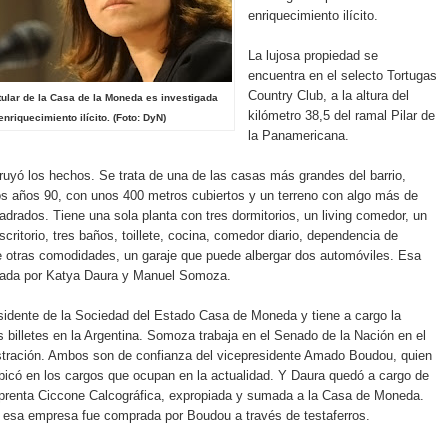
enriquecimiento ilícito.
La lujosa propiedad se
encuentra en el selecto Tortugas
Country Club, a la altura del
itular de la Casa de la Moneda es investigada
kilómetro 38,5 del ramal Pilar de
enriquecimiento ilícito. (Foto: DyN)
la Panamericana.
uyó los hechos. Se trata de una de las casas más grandes del barrio,
os años 90, con unos 400 metros cubiertos y un terreno con algo más de
drados. Tiene una sola planta con tres dormitorios, un living comedor, un
critorio, tres baños, toillete, cocina, comedor diario, dependencia de
re otras comodidades, un garaje que puede albergar dos automóviles. Esa
ada por Katya Daura y Manuel Somoza.
sidente de la Sociedad del Estado Casa de Moneda y tiene a cargo la
s billetes en la Argentina. Somoza trabaja en el Senado de la Nación en el
stración. Ambos son de confianza del vicepresidente Amado Boudou, quien
ubicó en los cargos que ocupan en la actualidad. Y Daura quedó a cargo de
mprenta Ciccone Calcográfica, expropiada y sumada a la Casa de Moneda.
a esa empresa fue comprada por Boudou a través de testaferros.