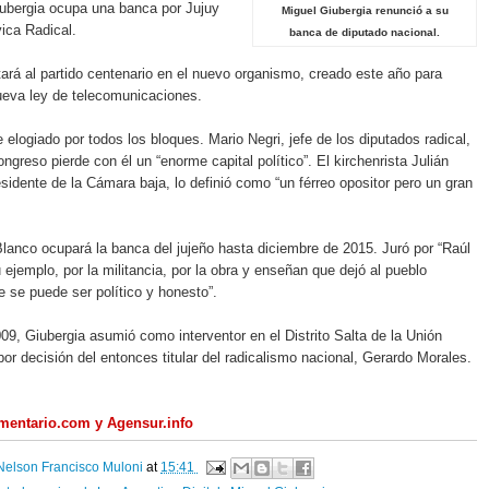
ubergia ocupa una banca por Jujuy
Miguel Giubergia renunció a su
vica Radical.
banca de diputado nacional.
ará al partido centenario en el nuevo organismo, creado este año para
ueva ley de telecomunicaciones.
e elogiado por todos los bloques. Mario Negri, jefe de los diputados radical,
ngreso pierde con él un “enorme capital político”. El kirchenrista Julián
idente de la Cámara baja, lo definió como “un férreo opositor pero un gran
Blanco ocupará la banca del jujeño hasta diciembre de 2015. Juró por “Raúl
 ejemplo, por la militancia, por la obra y enseñan que dejó al pueblo
e se puede ser político y honesto”.
9, Giubergia asumió como interventor en el Distrito Salta de la Unión
por decisión del entonces titular del radicalismo nacional, Gerardo Morales.
amentario.com y Agensur.info
Nelson Francisco Muloni
at
15:41