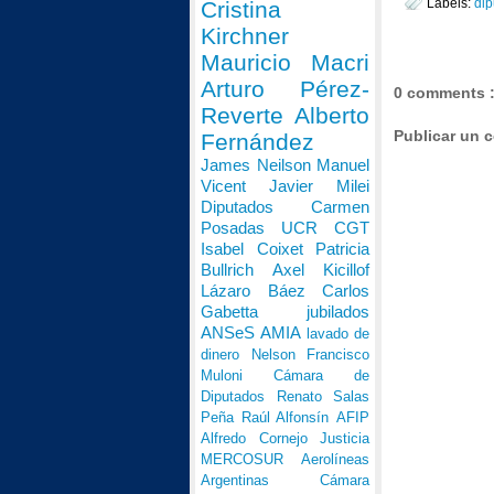
Labels:
dip
Cristina
Kirchner
Mauricio Macri
Arturo Pérez-
0 comments 
Reverte
Alberto
Publicar un 
Fernández
James Neilson
Manuel
Vicent
Javier Milei
Diputados
Carmen
Posadas
UCR
CGT
Isabel Coixet
Patricia
Bullrich
Axel Kicillof
Lázaro Báez
Carlos
Gabetta
jubilados
ANSeS
AMIA
lavado de
dinero
Nelson Francisco
Muloni
Cámara de
Diputados
Renato Salas
Peña
Raúl Alfonsín
AFIP
Alfredo Cornejo
Justicia
MERCOSUR
Aerolíneas
Argentinas
Cámara