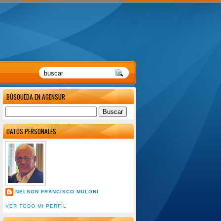
BÚSQUEDA EN AGENSUR
DATOS PERSONALES
NELSON FRANCISCO MULONI
VER TODO MI PERFIL