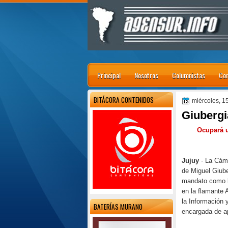
Principal
Nosotros
Columnistas
Con
BITÁCORA CONTENIDOS
miércoles, 1
Giubergi
Ocupará u
Jujuy
- La Cáma
de Miguel Giube
mandato como l
en la flamante 
la Información 
BATERÍAS MURANO
encargada de apl