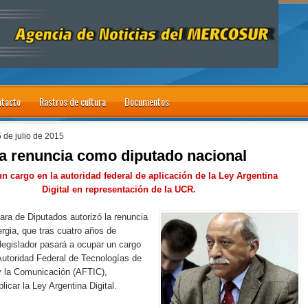
tacto
Rastros de cultura
Documentos
5 de julio de 2015
a renuncia como diputado nacional
n cargo en la autoridad federal de aplicación de la Ley Argentina
Digital
en representación de la UCR.
ra de Diputados autorizó la renuncia
rgia, que tras cuatro años de
egislador pasará a ocupar un cargo
Autoridad Federal de Tecnologías de
y la Comunicación (AFTIC),
icar la Ley Argentina Digital.