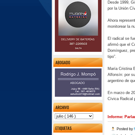
Desde 1999, Gi
por la Unión Cí
Ahora represent
monitorear la n
El radical se fu
afirmó que el Co
Domínguez, pres
tipo”.
ABOGADO
María Cristina 
Alfonsín: por su
argentino de qu
En marzo de 200
Cívica Radical 
ARCHIVO
Informe: Parl
ETIQUETAS
Posted by