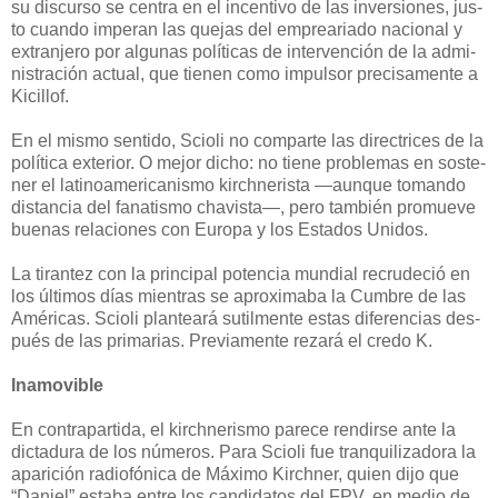
su dis­cur­so se cen­tra en el in­cen­ti­vo de las in­ver­sio­nes, jus­
to cuan­do im­pe­ran las que­jas del em­prea­ria­do na­cio­nal y
ex­tran­je­ro por al­gu­nas po­lí­ti­cas de in­ter­ven­ción de la ad­mi­
nis­tra­ción ac­tual, que tienen como impulsor precisamente a
Kicillof.
En el mis­mo sen­ti­do, Scio­li no com­par­te las di­rec­tri­ces de la
po­lí­ti­ca ex­te­rior. O me­jor di­cho: no tie­ne pro­ble­mas en sos­te­
ner el la­ti­noa­me­ri­ca­nis­mo kirch­ne­ris­ta —aunque tomando
distancia del fa­na­tis­mo cha­vis­ta—, pe­ro tam­bién pro­mue­ve
bue­nas re­la­cio­nes con Eu­ro­pa y los Es­ta­dos Uni­dos.
La ti­ran­tez con la prin­ci­pal po­ten­cia mun­dial re­cru­de­ció en
los úl­ti­mos días mientras se aproximaba la Cum­bre de las
Amé­ri­cas. Scio­li plan­tea­rá su­til­men­te es­tas di­fe­ren­cias des­
pués de las pri­ma­rias. Pre­via­men­te re­za­rá el cre­do K.
Inamovible
En con­tra­par­ti­da, el kirch­ne­ris­mo pa­re­ce ren­dir­se an­te la
dic­ta­du­ra de los nú­me­ros. Pa­ra Scio­li fue tran­qui­li­za­do­ra la
apa­ri­ción ra­dio­fó­ni­ca de Má­xi­mo Kirch­ner, quien di­jo que
“Da­niel” es­ta­ba en­tre los can­di­da­tos del FPV, en medio de