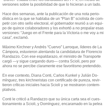
ver­sio­nes so­bre la po­si­bi­li­dad de que lo hi­cie­ran a un la­do.
Ha­ce dos se­ma­nas, an­te la pu­bli­ca­ción de una no­ta pe­rio­
dís­ti­ca en la que se ha­bla­ba de un “Plan B” scio­lis­ta de com­
pe­tir con otro se­llo elec­to­ral, el go­ber­na­dor reu­nió a un equi­
po de quin­ce co­la­bo­ra­do­res y los ex­hor­tó a no pro­pa­lar esas
ver­sio­nes: “Jue­go en el Fren­te pa­ra la Vic­to­ria o me voy a mi
ca­sa”, ex­cla­mó.
Má­xi­mo Kirch­ner y An­drés “Cuer­vo” La­rro­que, lí­de­res de La
Cám­po­ra, es­tu­vie­ron alen­tan­do la can­di­da­tu­ra de Flo­ren­cio
Ran­daz­zo. Con ese es­pal­da­ra­zo, el mi­nis­tro de Trans­por­te
car­gó —y si­gue car­gan­do du­ro— con­tra Scio­li, pe­ro por
aho­ra no se per­ci­be cla­ra­men­te ese fa­vo­ri­tis­mo pre­ten­di­do.
En ese con­tex­to, Dia­na Con­ti, Car­los Kun­kel y Ju­lián Do­
mín­guez, tres kirch­ne­ris­tas con cer­ti­fi­ca­do de pu­re­za, re­vir­
tie­ron crí­ti­cas ini­cia­les ha­cia Scio­li y se mos­tra­ron con­tem­
pla­ti­vos.
Con­ti le cri­ti­có a Ran­daz­zo que su úni­ca car­ta sea el cues­
tio­na­mien­to a Scio­li, y Do­mín­guez, en­ca­ra­ma­do en la pe­lea