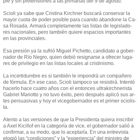
pie y sin pre­ten­sio­nes a las pri­ma­rias del 9 de agos­to.
Scio­li ya sa­be que Cris­ti­na Kirch­ner bus­ca­rá con­ser­var la
ma­yor cuo­ta de po­der po­si­ble pa­ra cuan­do aban­do­ne la Ca­
sa Ro­sa­da.
Ar­ma­rá com­ple­ta­men­te las lis­tas de le­gis­la­do­
res na­cio­na­les, pe­ro tam­bién quie­re es­pa­cios im­por­tan­tes
en las pro­vin­cia­les.
Esa pre­sión ya la su­frió Mi­guel Pi­chet­to, can­di­da­to a go­ber­
na­dor de Río Ne­gro, quien de­bió
re­sig­narse a ofre­cer lu­ga­
res de pri­vi­le­gio en las lis­tas lo­ca­les al cris­ti­nis­mo.
La in­cer­ti­dum­bre es si tam­bién le im­pon­drá un com­pa­ñe­ro
de fór­mu­la. En ese ca­so, Scio­li tam­po­co se re­sis­ti­rá. In­ten­tó
ha­cerlo ha­ce cua­tro años con el en­ton­ces ul­tra­kirch­ne­ris­ta
Ga­briel Ma­riot­to y no tu­vo éxi­to, pe­ro des­pués apli­có sus ar­
tes per­sua­si­vas y hoy el vi­ce­go­ber­na­dor es el pri­mer sciolis­
ta.
Aten­to a las ver­sio­nes de que la Pre­si­den­ta quie­ra ins­cri­bir
a Axel Ki­ci­llof en la ca­te­go­ría de vi­ce, el go­ber­na­dor sa­lió a
con­fir­mar, a su mo­do, que lo acep­ta­ría. En una en­tre­vis­ta
elo­gió las “con­di­cio­nes” y la “ex­pe­rien­cia” del mi­nis­tro de