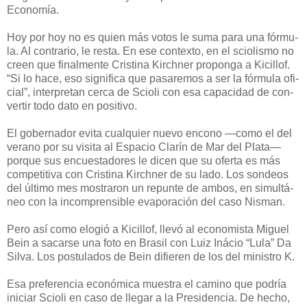
Eco­no­mía.
Hoy por hoy no es quien más vo­tos le su­ma pa­ra una fór­mu­
la. Al con­tra­rio, le res­ta. En ese con­tex­to, en el scio­lis­mo no
creen que fi­nal­men­te Cris­ti­na Kirch­ner pro­pon­ga a Ki­ci­llof.
“Si lo ha­ce, eso sig­ni­fi­ca que pa­sa­re­mos a ser la fór­mu­la ofi­
cial”, in­ter­pre­tan cer­ca de Scio­li con esa ca­pa­ci­dad de con­
ver­tir to­do da­to en po­si­ti­vo.
El go­ber­na­dor evi­ta cual­quier nue­vo en­co­no —co­mo el del
ve­ra­no por su vi­si­ta al Es­pa­cio Cla­rín de Mar del Pla­ta—
por­que sus en­cues­ta­do­res le di­cen que su ofer­ta es más
com­pe­ti­ti­va con Cris­ti­na Kirch­ner de su la­do. Los son­deos
del úl­ti­mo mes mos­tra­ron un re­pun­te de am­bos, en si­mul­tá­
neo con la in­com­pren­si­ble eva­po­ra­ción del ca­so Nis­man.
Pe­ro así co­mo elo­gió a Ki­ci­llof, lle­vó al eco­no­mis­ta Mi­guel
Bein a sa­car­se una fo­to en Bra­sil con Luiz Iná­cio “Lu­la” Da
Sil­va. Los pos­tu­la­dos de Bein di­fie­ren de los del mi­nis­tro K.
Esa pre­fe­ren­cia eco­nó­mi­ca mues­tra el ca­mi­no que po­dría
ini­ciar Scio­li en ca­so de lle­gar a la Pre­si­den­cia. De he­cho,