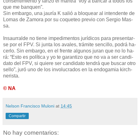
con­sen­ti­mien­to y lan­zó el man­tra “voy a ban­car a to­dos los
que me ban­quen”.
Sin em­bar­go, una jau­ría K sa­lió a blo­quear al in­ten­den­te de
Lo­mas de Za­mo­ra por su co­que­teo pre­vio con Ser­gio Mas­
sa.
In­sau­rral­de no tie­ne im­pe­di­men­tos ju­rí­di­cos pa­ra pre­sen­tar­
se por el FPV. Si jun­ta los ava­les, trá­mi­te sen­ci­llo, po­drá ha­
cer­lo. Sin em­bar­go, en el fren­te al­gu­nos ju­ran que no lo ha­
rá: “Es­to es po­lí­ti­ca y yo te ga­ran­ti­zo que no va a ser can­di­
da­to del FPV, si quie­re ser can­di­da­to ten­drá que bus­car otro
se­llo”, ju­ró uno de los in­vo­lu­cra­dos en la en­do­ga­mia kirch­
ne­ris­ta.
© NA
Nelson Francisco Muloni
at
14:45
Compartir
No hay comentarios: