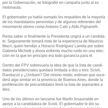
por la Go­ber­na­ción, se fo­to­gra­fió en cam­pa­ña jun­to al ex
mo­to­nau­ta.
El go­ber­na­dor ya ha­bía su­ma­do los res­pal­dos de la ma­yo­ría
de los man­da­ta­rios pe­ro­nis­tas y de al­gu­nos re­fe­ren­tes del
mo­vi­mien­to obre­ro co­mo An­to­nio Ca­ló y Al­do Pig­na­ne­lli.
Res­ta sa­ber si fi­nal­men­te la Pre­si­den­ta un­gi­rá a un can­di­da­
to. Se­gu­ra­men­te to­ma­rá no­ta de la ex­pe­rien­cia de Mau­ri­cio
Ma­cri, quien ben­di­jo a Ho­ra­cio Ro­drí­guez La­rre­ta por so­bre
Ga­brie­la Michet­ti y aho­ra en­fren­ta mu­cho rui­do en una elec­
ción en la que en prin­ci­pio era to­do ga­nan­cia pa­ra él.
Den­tro del FPV so­bre­vue­la la idea de que la lis­ta de can­di­
da­tos pre­si­den­cia­les que­da­rá li­mi­ta­da a dos o tres: Scio­li,
Ran­daz­zo y ¿Urri­ba­rri? Del mis­mo mo­do, es­ti­man que su­ce­
de­rá al­go si­mi­lar en la pro­vin­cia de Bue­nos Ai­res, don­de la
pro­li­fe­ra­ción de pre­can­di­da­tos lle­vó la lis­ta de as­pi­ran­tes a
diez.
Uno de los úl­ti­mos en lan­zar­se fue Mar­tín In­sau­rral­de en
apo­yo a la can­di­da­tu­ra de Scio­li. El go­ber­na­dor le dio su