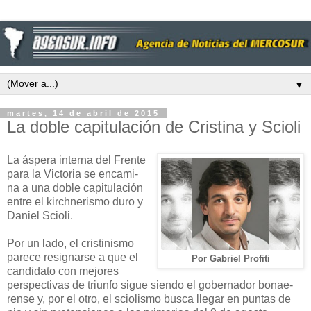
▼
martes, 14 de abril de 2015
La doble capitulación de Cristina y Scioli
La ás­pe­ra in­ter­na del Fren­te
pa­ra la Vic­to­ria se en­ca­mi­
na a una do­ble ca­pi­tu­la­ción
en­tre el kirch­ne­ris­mo du­ro y
Da­niel Scio­li.
Por un la­do, el cris­ti­nis­mo
pa­re­ce re­sig­nar­se a que el
Por Gabriel Profiti
can­di­da­to con me­jo­res
pers­pec­ti­vas de triun­fo si­gue sien­do el go­ber­na­dor bo­nae­
ren­se y, por el otro, el scio­lis­mo bus­ca lle­gar en pun­tas de