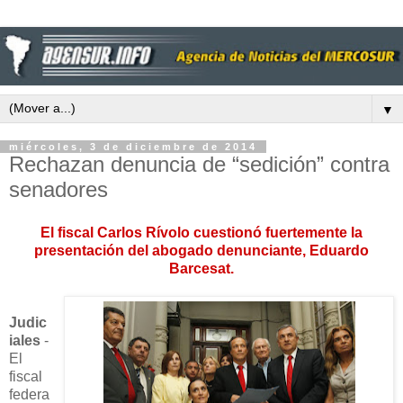
▼
miércoles, 3 de diciembre de 2014
Rechazan denuncia de “sedición” contra
senadores
El fiscal Carlos Rívolo cuestionó fuertemente la
presentación del abogado denunciante, Eduardo
Barcesat.
Judic
iales
-
El
fiscal
federa