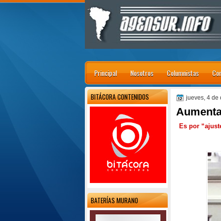
Principal
Nosotros
Columnistas
Con
BITÁCORA CONTENIDOS
jueves, 4 de
Aumentan
Es por “ajust
BATERÍAS MURANO