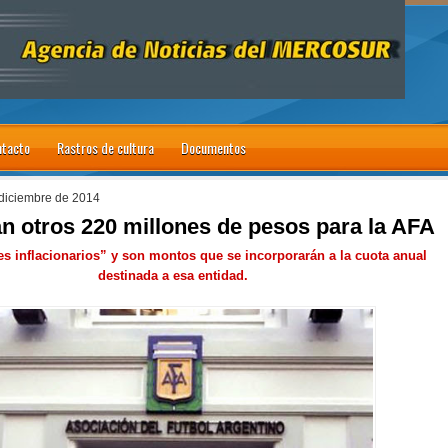
tacto
Rastros de cultura
Documentos
 diciembre de 2014
 otros 220 millones de pesos para la AFA
es inflacionarios” y son montos que se incorporarán a la cuota anual
destinada a esa entidad.