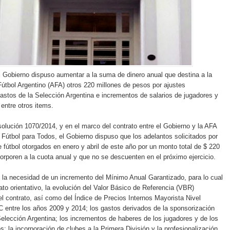
l Gobierno dispuso aumentar a la suma de dinero anual que destina a la
útbol Argentino (AFA) otros 220 millones de pesos por ajustes
 gastos de la Selección Argentina e incrementos de salarios de jugadores y
 entre otros items.
olución 1070/2014, y en el marco del contrato entre el Gobierno y la AFA
 Fútbol para Todos, el Gobierno dispuso que los adelantos solicitados por
e fútbol otorgados en enero y abril de este año por un monto total de $ 220
corporen a la cuota anual y que no se descuenten en el próximo ejercicio.
 la necesidad de un incremento del Mínimo Anual Garantizado, para lo cual
to orientativo, la evolución del Valor Básico de Referencia (VBR)
el contrato, así como del Índice de Precios Internos Mayorista Nivel
 entre los años 2009 y 2014; los gastos derivados de la sponsorización
Selección Argentina; los incrementos de haberes de los jugadores y de los
s; la incorporación de clubes a la Primera División y la profesionalización