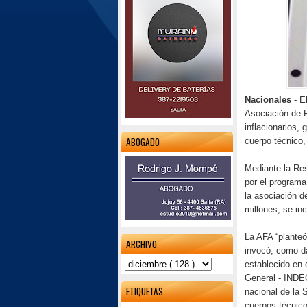
Nacionales
- E
Asociación de F
inflacionarios,
ABOGADO
cuerpo técnico,
Mediante la Res
por el programa
la asociación d
millones, se in
La AFA “planteó
ARCHIVO
invocó, como da
establecido en 
General - INDEC
ETIQUETAS
nacional de la 
cuerpos técnico