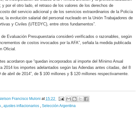
 y por el otro lado, el retraso de los valores de los derechos de
 costo del servicio adicional y de los servicios extraordinarios de la Policía
na; la evolución salarial del personal nucleado en la Unión Trabajadores de
tivas y Civiles (UTEDYC), entre otros fundamentos”.
a de Evaluación Presupuestaria consideró verificados o razonables, según
incrementos de costos invocados por la AFA”, señala la medida publicada
n Oficial.
artes acordaron que “quedan incorporados al importe del Mínimo Anual
a 2014 los importes adelantados según las Adendas antes citadas, del 8
9 de abril de 2014”, de $ 100 millones y $ 120 millones respectivamente.
Nelson Francisco Muloni
at
15:22
A
,
ajustes inflacionarios
,
Selección Argentina
: