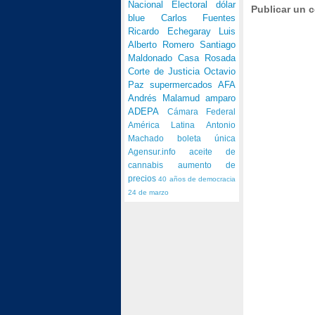
Nacional Electoral
dólar
Publicar un 
blue
Carlos Fuentes
Ricardo Echegaray
Luis
Alberto Romero
Santiago
Maldonado
Casa Rosada
Corte de Justicia
Octavio
Paz
supermercados
AFA
Andrés Malamud
amparo
ADEPA
Cámara Federal
América Latina
Antonio
Machado
boleta única
Agensur.info
aceite de
cannabis
aumento de
precios
40 años de democracia
24 de marzo