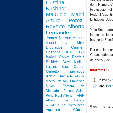
Cristina
de la Primera C;
Kirchner
televisación; el
Mauricio Macri
Federal Argenti
Arturo Pérez-
Entidades Depor
Reverte
Alberto
Y “la Secretarí
Fernández
los casos, los 
James Neilson
Manuel
hoy en el Boletí
Vicent
Javier Milei
Diputados
Carmen
Por ello, las p
Posadas
UCR
CGT
Garantizado par
Isabel Coixet
Patricia
de enero y del 
Bullrich
Axel Kicillof
Lázaro Báez
Carlos
Informe: EC
Gabetta
jubilados
ANSeS
AMIA
lavado de
Posted by
dinero
Nelson Francisco
Muloni
Cámara de
Labels:
AF
Diputados
Renato Salas
Peña
Raúl Alfonsín
AFIP
Alfredo Cornejo
Justicia
MERCOSUR
Aerolíneas
0 comments 
Argentinas
Cámara