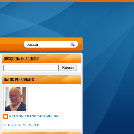
BÚSQUEDA EN AGENSUR
DATOS PERSONALES
NELSON FRANCISCO MULONI
VER TODO MI PERFIL