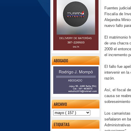
Fuentes judicia
Fiscalía de Inv
Alejandra Minic
nuevo fallo para
El matrimonio 
de una chacra d
2009 el entonce
el incremento p
ABOGADO
El fallo fue ape
intervenir en l
razón.
Así, el fiscal d
causa se reabre
sobreseimiento
ARCHIVO
Los camaristas
señalaron en ba
ETIQUETAS
Administrativas
actuaciones".