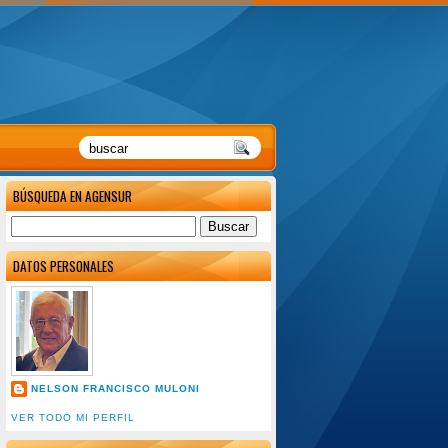
BÚSQUEDA EN AGENSUR
DATOS PERSONALES
NELSON FRANCISCO MULONI
VER TODO MI PERFIL