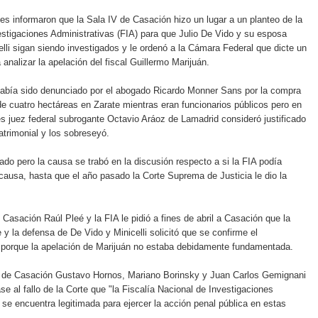
les informaron que la Sala IV de Casación hizo un lugar a un planteo de la
estigaciones Administrativas (FIA) para que Julio De Vido y su esposa
elli sigan siendo investigados y le ordenó a la Cámara Federal que dicte un
 analizar la apelación del fiscal Guillermo Marijuán.
había sido denunciado por el abogado Ricardo Monner Sans por la compra
e cuatro hectáreas en Zarate mientras eran funcionarios públicos pero en
s juez federal subrogante Octavio Aráoz de Lamadrid consideró justificado
atrimonial y los sobreseyó.
lado pero la causa se trabó en la discusión respecto a si la FIA podía
a causa, hasta que el año pasado la Corte Suprema de Justicia le dio la
e Casación Raúl Pleé y la FIA le pidió a fines de abril a Casación que la
 y la defensa de De Vido y Minicelli solicitó que se confirme el
 porque la apelación de Marijuán no estaba debidamente fundamentada.
 de Casación Gustavo Hornos, Mariano Borinsky y Juan Carlos Gemignani
se al fallo de la Corte que "la Fiscalía Nacional de Investigaciones
 se encuentra legitimada para ejercer la acción penal pública en estas