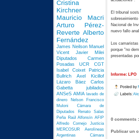
Cristina
Kirchner
El tribunal sos
Mauricio Macri
sobreseimiento 
Arturo Pérez-
Nacional de Inv
nuevo fallo ana
Reverte
Alberto
Fernández
Los camaristas 
James Neilson
Manuel
porque "no demo
Vicent
Javier Milei
presentadas por
Diputados
Carmen
Posadas
UCR
CGT
Isabel Coixet
Patricia
Informe: LPO
Bullrich
Axel Kicillof
Lázaro Báez
Carlos
Posted by
Gabetta
jubilados
ANSeS
AMIA
lavado de
Labels:
Ale
dinero
Nelson Francisco
Muloni
Cámara de
Diputados
Renato Salas
Peña
Raúl Alfonsín
AFIP
0 comments 
Alfredo Cornejo
Justicia
MERCOSUR
Aerolíneas
Publicar un 
Argentinas
Cámara