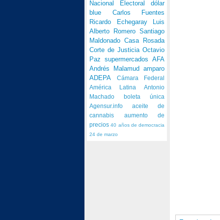
Nacional Electoral
dólar
blue
Carlos Fuentes
Ricardo Echegaray
Luis
Alberto Romero
Santiago
Maldonado
Casa Rosada
Corte de Justicia
Octavio
Paz
supermercados
AFA
Andrés Malamud
amparo
ADEPA
Cámara Federal
América Latina
Antonio
Machado
boleta única
Agensur.info
aceite de
cannabis
aumento de
precios
40 años de democracia
24 de marzo