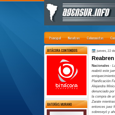
Principal
Nosotros
Columnistas
Con
BITÁCORA CONTENIDOS
jueves, 22 
Reabren 
Nacionales
-
L
reabrió este ju
enriquecimiento 
Planificación F
Alejandra Minic
denunciado por
la compra de u
Zarate mientras
BATERÍAS MURANO
entonces juez f
sobreseyó y aho