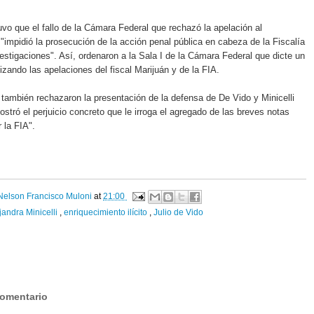
tuvo que el fallo de la Cámara Federal que rechazó la apelación al
"impidió la prosecución de la acción penal pública en cabeza de la Fiscalía
estigaciones". Así, ordenaron a la Sala I de la Cámara Federal que dicte un
lizando las apelaciones del fiscal Marijuán y de la FIA.
también rechazaron la presentación de la defensa de De Vido y Minicelli
stró el perjuicio concreto que le irroga el agregado de las breves notas
 la FIA".
Nelson Francisco Muloni
at
21:00
jandra Minicelli
,
enriquecimiento ilícito
,
Julio de Vido
:
comentario