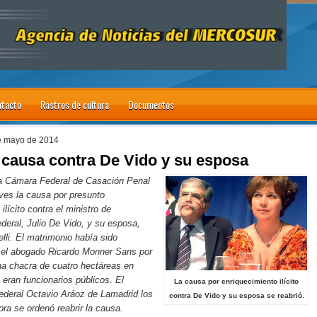
tacto
Rastros de cultura
Documentos
de mayo de 2014
causa contra De Vido y su esposa
a Cámara Federal de Casación Penal
eves la causa por presunto
ilícito contra el ministro de
ederal, Julio De Vido, y su esposa,
elli. El matrimonio había sido
 el abogado Ricardo Monner Sans por
na chacra de cuatro hectáreas en
 eran funcionarios públicos. El
La causa por enriquecimiento ilícito
ederal Octavio Aráoz de Lamadrid los
contra De Vido y su esposa se reabrió.
ra se ordenó reabrir la causa.