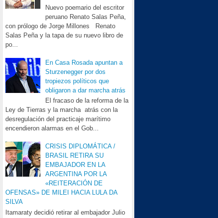
Nuevo poemario del escritor
peruano Renato Salas Peña,
con prólogo de Jorge Millones Renato
Salas Peña y la tapa de su nuevo libro de
po...
En Casa Rosada apuntan a
Sturzenegger por dos
tropiezos políticos que
obligaron a dar marcha atrás
El fracaso de la reforma de la
Ley de Tierras y la marcha atrás con la
desregulación del practicaje marítimo
encendieron alarmas en el Gob...
CRISIS DIPLOMÁTICA /
BRASIL RETIRA SU
EMBAJADOR EN LA
ARGENTINA POR LA
«REITERACIÓN DE
OFENSAS» DE MILEI HACIA LULA DA
SILVA
Itamaraty decidió retirar al embajador Julio