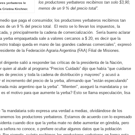
los productores yerbateros recibimos tan solo $3,90,
res yerbateros le
menos de un 9 % del precio total”.
 Cristina Kirchner.
medio que paga el consumidor, los productores yerbateros recibimos tan
os de un 9 % del precio total. El resto se lo llevan los impuestos, la
cada, y principalmente la cadena de comercialización. Sería bueno aclarar
la yerba empaquetada sale a valores cercanos a $ 20, es decir que la
estro trabajo queda en mano de las grandes cadenas comerciales”, expresó
residente de la Federación Agraria Argentina (FAA) Filial de Misiones.
 dirigente salió a responder las críticas de la presidenta de la Nación,
er quien al aludir al programa “Precios Cuidado” dijo que había “que cuidarse
es de precios y toda la cadena de distribución y mayoreo" y acusó a
 el incremento del precio de la yerba, afirmando que "están especulando"
nada más argentino que la yerba". "Mienten", aseguró la mandataria y se
 es el motivo para que aumente la yerba? Esto se llama especulación, lisa
e “la mandataria solo expresa una verdad a medias, olvidándose de los
tenemos los productores yerbateros. Estamos de acuerdo con lo expresado
sidenta cuando dice que la yerba mate no debe aumentar en góndola, pero
a señora no conoce, o prefiere ocultar algunos datos que la población
. Por ejemplo, cuánto recibimos los productores yerbateros en forma neta