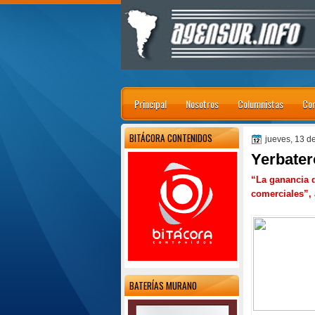
Principal
Nosotros
Columnistas
Con
BITÁCORA CONTENIDOS
jueves, 13 d
Yerbater
“La ganancia 
comerciales”, 
BATERÍAS MURANO