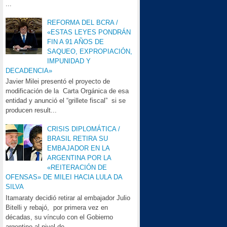
...
REFORMA DEL BCRA /
«ESTAS LEYES PONDRÁN
FIN A 91 AÑOS DE
SAQUEO, EXPROPIACIÓN,
IMPUNIDAD Y
DECADENCIA»
Javier Milei presentó el proyecto de
modificación de la Carta Orgánica de esa
entidad y anunció el “grillete fiscal” si se
producen result...
CRISIS DIPLOMÁTICA /
BRASIL RETIRA SU
EMBAJADOR EN LA
ARGENTINA POR LA
«REITERACIÓN DE
OFENSAS» DE MILEI HACIA LULA DA
SILVA
Itamaraty decidió retirar al embajador Julio
Bitelli y rebajó, por primera vez en
décadas, su vínculo con el Gobierno
argentino al nivel de...