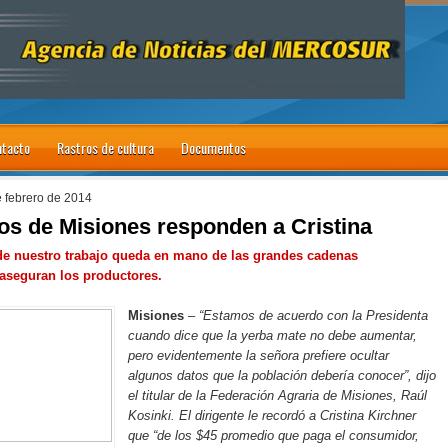
tacto
Rastros de cultura
Documentos
e febrero de 2014
os de Misiones responden a Cristina
de nuestro trabajo queda en mano de las grandes cadenas
aseguran los productores.
Misiones
–
“Estamos de acuerdo con la Presidenta
cuando dice que la yerba mate no debe aumentar,
pero evidentemente la señora prefiere ocultar
algunos datos que la población debería conocer”, dijo
el titular de la Federación Agraria de Misiones, Raúl
Kosinki. El dirigente le recordó a Cristina Kirchner
que “de los $45 promedio que paga el consumidor,