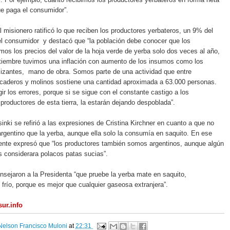
ue paga el consumidor”.
al misionero ratificó lo que reciben los productores yerbateros, un 9% del
el consumidor y destacó que “la población debe conocer que los
amos los precios del valor de la hoja verde de yerba solo dos veces al año,
tiembre tuvimos una inflación con aumento de los insumos como los
tilizantes, mano de obra. Somos parte de una actividad que entre
ecaderos y molinos sostiene una cantidad aproximada a 63.000 personas.
ir los errores, porque si se sigue con el constante castigo a los
 productores de esta tierra, la estarán dejando despoblada”.
inki se refirió a las expresiones de Cristina Kirchner en cuanto a que no
gentino que la yerba, aunque ella solo la consumía en saquito. En ese
igente expresó que “los productores también somos argentinos, aunque algún
s considerara polacos patas sucias”.
sejaron a la Presidenta “que pruebe la yerba mate en saquito,
 frío, porque es mejor que cualquier gaseosa extranjera”.
ur.info
Nelson Francisco Muloni
at
22:31