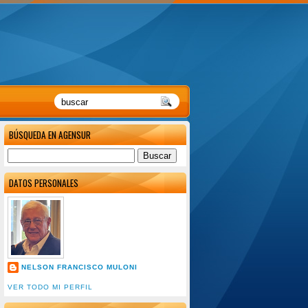
BÚSQUEDA EN AGENSUR
DATOS PERSONALES
NELSON FRANCISCO MULONI
VER TODO MI PERFIL