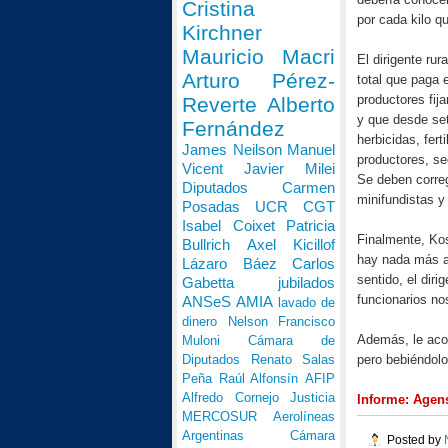
Cristina
por cada kilo q
Kirchner
Mauricio Macri
El dirigente rur
Arturo Pérez-
total que paga 
productores fij
Reverte
Alberto
y que desde se
Fernández
herbicidas, fer
James Neilson
Manuel
productores, s
Vicent
Javier Milei
Se deben correg
Diputados
Carmen
minifundistas y
Posadas
UCR
CGT
Isabel Coixet
Patricia
Finalmente, Kos
Bullrich
Axel Kicillof
hay nada más ar
Lázaro Báez
Carlos
sentido, el dir
Gabetta
jubilados
funcionarios no
ANSeS
AMIA
lavado de
dinero
Nelson Francisco
Además, le acon
Muloni
Cámara de
pero bebiéndolo
Diputados
Renato Salas
Peña
Raúl Alfonsín
AFIP
Alfredo Cornejo
Justicia
Informe: Agens
MERCOSUR
Aerolíneas
Argentinas
Cámara
Posted by