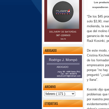
Los producto
respondieron a
“De los $45 pro
solo $3,90, men
molienda, la se
que del molino 
ganancia de nu
Raúl Kosinki, p
ABOGADO
De este modo, el
Cristina Kirchn
de los formador
empresarios por
porque "no hay 
preguntó "¿cuál
y llana".
ARCHIVO
Kosinki dijo qu
problemas que 
por nuestra pre
ETIQUETAS
evidentemente l
debería conocer