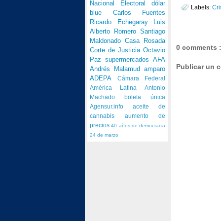
Nacional Electoral
dólar
Labels:
Cri
blue
Carlos Fuentes
Ricardo Echegaray
Luis
Alberto Romero
Santiago
Maldonado
Casa Rosada
0 comments 
Corte de Justicia
Octavio
Paz
supermercados
AFA
Publicar un 
Andrés Malamud
amparo
ADEPA
Cámara Federal
América Latina
Antonio
Machado
boleta única
Agensur.info
aceite de
cannabis
aumento de
precios
40 años de democracia
24 de marzo