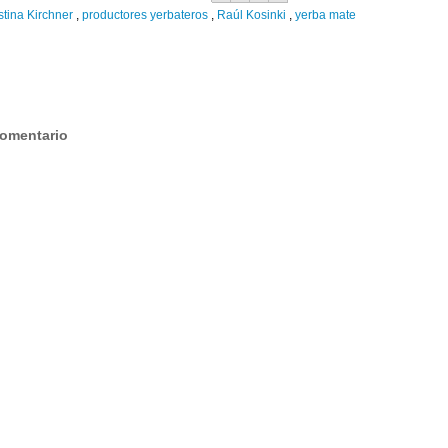
stina Kirchner
,
productores yerbateros
,
Raúl Kosinki
,
yerba mate
:
comentario