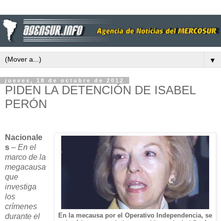
▼
jueves, 18 de octubre de 2012
PIDEN LA DETENCIÓN DE ISABEL
PERÓN
Nacionale
s
–
En el
marco de la
megacausa
que
investiga
los
crímenes
durante el
En la mecausa por el Operativo Independencia, se