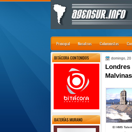
Principal
Nosotros
Columnistas
Con
BITÁCORA CONTENIDOS
domingo, 20
Londres 
Malvinas
BATERÍAS MURANO
El HMS Talen