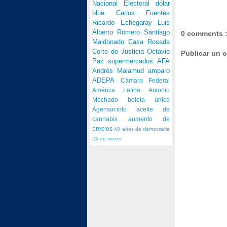
Nacional Electoral
dólar
blue
Carlos Fuentes
Ricardo Echegaray
Luis
Alberto Romero
Santiago
0 comments 
Maldonado
Casa Rosada
Corte de Justicia
Octavio
Publicar un 
Paz
supermercados
AFA
Andrés Malamud
amparo
ADEPA
Cámara Federal
América Latina
Antonio
Machado
boleta única
Agensur.info
aceite de
cannabis
aumento de
precios
40 años de democracia
24 de marzo