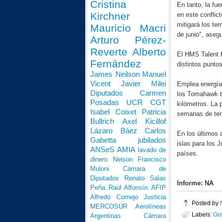
Cristina
En tanto, la fu
Kirchner
en este conflic
mitigará los te
Mauricio Macri
de junio", asegu
Arturo Pérez-
Reverte
Alberto
El HMS Talent f
Fernández
distintos punto
James Neilson
Manuel
Vicent
Javier Milei
Emplea energía 
Diputados
Carmen
los Tomahawk t
Posadas
UCR
CGT
kilómetros
. La 
Isabel Coixet
Patricia
semanas de tens
Bullrich
Axel Kicillof
Lázaro Báez
Carlos
En los últimos 
Gabetta
jubilados
islas para los 
ANSeS
AMIA
lavado de
países.
dinero
Nelson Francisco
Muloni
Cámara de
Diputados
Renato Salas
Informe: NA
Peña
Raúl Alfonsín
AFIP
Alfredo Cornejo
Justicia
Posted by
MERCOSUR
Aerolíneas
Labels:
Gr
Argentinas
Cámara