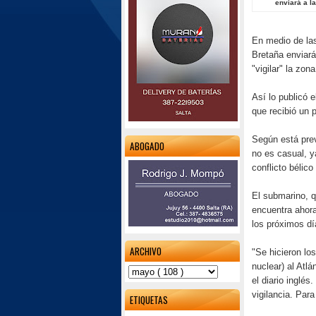
enviará a la
En medio de las
Bretaña enviará
"vigilar" la zona
Así lo publicó 
que recibió un 
Según está previ
ABOGADO
no es casual, y
conflicto bélico
El submarino, 
encuentra ahora
los próximos dí
ARCHIVO
"Se hicieron lo
nuclear) al Atlá
el diario inglé
vigilancia. Par
ETIQUETAS