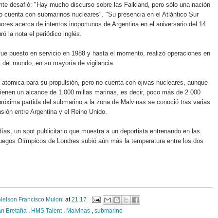
ente desafió: "Hay mucho discurso sobre las Falkland, pero sólo una nación
to cuenta con submarinos nucleares". "Su presencia en el Atlántico Sur
mores acerca de intentos inoportunos de Argentina en el aniversario del 14
ró la nota el periódico inglés.
ue puesto en servicio en 1988 y hasta el momento, realizó operaciones en
s del mundo, en su mayoría de vigilancia.
atómica para su propulsión, pero no cuenta con ojivas nucleares, aunque
ienen un alcance de
1.000 millas
marinas, es decir, poco más de
2.000
próxima partida del submarino a la zona de Malvinas se conoció tras varias
ión entre Argentina y el Reino Unido.
días, un spot publicitario que muestra a un deportista entrenando en las
Juegos Olímpicos de Londres subió aún más la temperatura entre los dos
Nelson Francisco Muloni
at
21:17
an Bretaña
,
HMS Talent
,
Malvinas
,
submarino