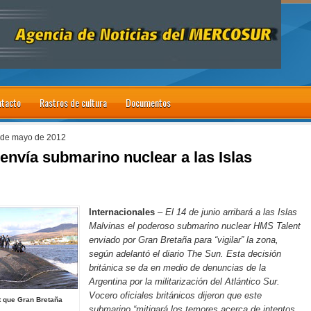
tacto
Rastros de cultura
Documentos
 de mayo de 2012
envía submarino nuclear a las Islas
Internacionales
–
El 14 de junio arribará a las Islas
Malvinas el poderoso submarino nuclear HMS Talent
enviado por Gran Bretaña para “vigilar” la zona,
según adelantó el diario The Sun. Esta decisión
británica se da en medio de denuncias de
la
Argentina
por la militarización del Atlántico Sur.
Vocero oficiales británicos dijeron que este
t que Gran Bretaña
submarino “mitigará los temores acerca de intentos