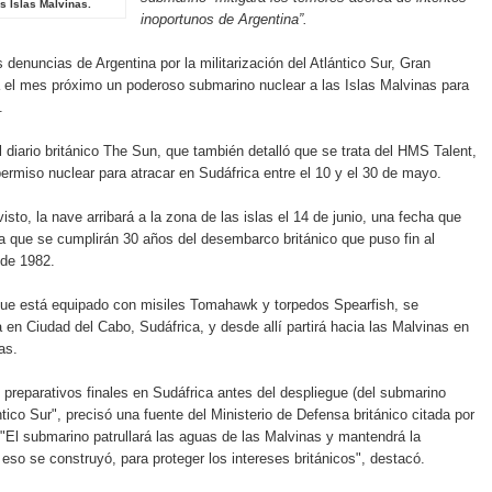
s Islas Malvinas.
inoportunos de Argentina”.
 denuncias de Argentina por la militarización del Atlántico Sur, Gran
 el mes próximo un poderoso submarino nuclear a las Islas Malvinas para
.
el diario británico The Sun, que también detalló que se trata del HMS Talent,
permiso nuclear para atracar en Sudáfrica entre el 10 y el 30 de mayo.
sto, la nave arribará a la zona de las islas el 14 de junio, una fecha que
a que se cumplirán 30 años del desembarco británico que puso fin al
 de 1982.
que está equipado con misiles Tomahawk y torpedos Spearfish, se
 en Ciudad del Cabo, Sudáfrica, y desde allí partirá hacia las Malvinas en
as.
s preparativos finales en Sudáfrica antes del despliegue (del submarino
ntico Sur", precisó una fuente del Ministerio de Defensa británico citada por
s. "El submarino patrullará las aguas de las Malvinas y mantendrá la
a eso se construyó, para proteger los intereses británicos", destacó.