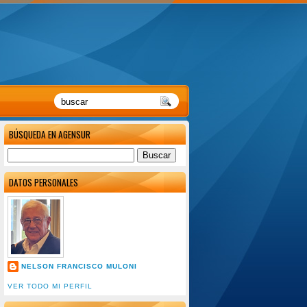
BÚSQUEDA EN AGENSUR
DATOS PERSONALES
NELSON FRANCISCO MULONI
VER TODO MI PERFIL